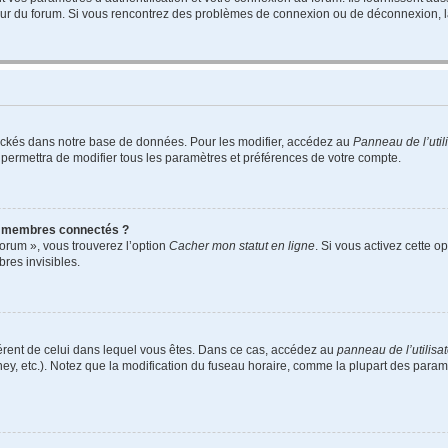
teur du forum. Si vous rencontrez des problèmes de connexion ou de déconnexion, l
ockés dans notre base de données. Pour les modifier, accédez au
Panneau de l’util
 permettra de modifier tous les paramètres et préférences de votre compte.
s membres connectés ?
forum », vous trouverez l’option
Cacher mon statut en ligne
. Si vous activez cette o
es invisibles.
ifférent de celui dans lequel vous êtes. Dans ce cas, accédez au
panneau de l’utilisa
ney, etc.). Notez que la modification du fuseau horaire, comme la plupart des para