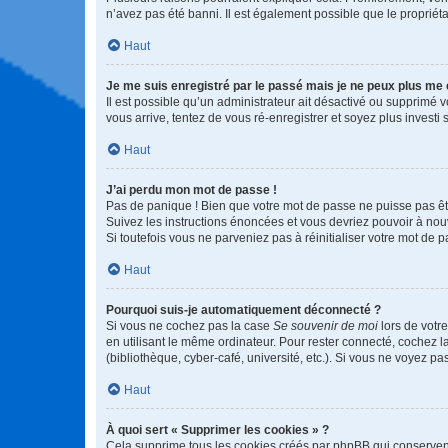
n’avez pas été banni. Il est également possible que le propriétair
Haut
Je me suis enregistré par le passé mais je ne peux plus me
Il est possible qu’un administrateur ait désactivé ou supprimé 
vous arrive, tentez de vous ré-enregistrer et soyez plus investi s
Haut
J’ai perdu mon mot de passe !
Pas de panique ! Bien que votre mot de passe ne puisse pas être
Suivez les instructions énoncées et vous devriez pouvoir à no
Si toutefois vous ne parveniez pas à réinitialiser votre mot de 
Haut
Pourquoi suis-je automatiquement déconnecté ?
Si vous ne cochez pas la case
Se souvenir de moi
lors de votr
en utilisant le même ordinateur. Pour rester connecté, cochez 
(bibliothèque, cyber-café, université, etc.). Si vous ne voyez pa
Haut
À quoi sert « Supprimer les cookies » ?
Cela supprime tous les cookies créés par phpBB qui conservent v