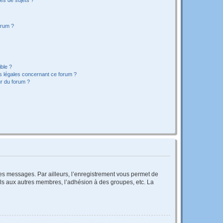
orum ?
ible ?
ns légales concernant ce forum ?
r du forum ?
 des messages. Par ailleurs, l’enregistrement vous permet de
els aux autres membres, l’adhésion à des groupes, etc. La