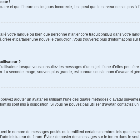
ecte !
aire et que l’heure est toujours incorrecte, il se peut que le serveur ne soit pas à
installé votre langue ou bien que personne n’ait encore traduit phpBB dans votre l
s à créer et partager une nouvelle traduction. Vous trouverez plus d’informations sur l
tilisateur ?
utilisateur lorsque vous consultez les messages d’un sujet. L’une d’elles peut êtr
rum. La seconde image, souvent plus grande, est connue sous le nom d’avatar et 
s pouvez ajouter un avatar en utilisant l’une des quatre méthodes d’avatar suivantes 
ont ils sont mis à disposition. Si vous ne pouvez pas utiliser d’avatar, contactez un
iquent le nombre de messages postés ou identifient certains membres tels que les 
ar l’administrateur du forum. Évitez de poster des messages sur le forum dans le seu