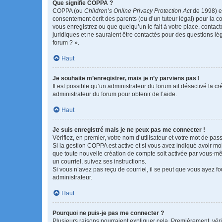
Que signifie COPPA ?
COPPA (ou
Children’s Online Privacy Protection Act
de 1998) es
consentement écrit des parents (ou d’un tuteur légal) pour la c
vous enregistrez ou que quelqu’un le fait à votre place, contac
juridiques et ne sauraient être contactés pour des questions lé
forum ? ».
Haut
Je souhaite m’enregistrer, mais je n’y parviens pas !
Il est possible qu’un administrateur du forum ait désactivé la c
administrateur du forum pour obtenir de l’aide.
Haut
Je suis enregistré mais je ne peux pas me connecter !
Vérifiez, en premier, votre nom d’utilisateur et votre mot de passe.
Si la gestion COPPA est active et si vous avez indiqué avoir mo
que toute nouvelle création de compte soit activée par vous-mê
un courriel, suivez ses instructions.
Si vous n’avez pas reçu de courriel, il se peut que vous ayez fou
administrateur.
Haut
Pourquoi ne puis-je pas me connecter ?
Plusieurs raisons pourraient expliquer cela. Premièrement, vérif