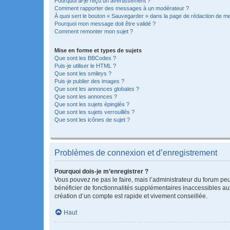
Pourquoi ai-je reçu un avertissement ?
Comment rapporter des messages à un modérateur ?
À quoi sert le bouton « Sauvegarder » dans la page de rédaction de 
Pourquoi mon message doit être validé ?
Comment remonter mon sujet ?
Mise en forme et types de sujets
Que sont les BBCodes ?
Puis-je utiliser le HTML ?
Que sont les smileys ?
Puis-je publier des images ?
Que sont les annonces globales ?
Que sont les annonces ?
Que sont les sujets épinglés ?
Que sont les sujets verrouillés ?
Que sont les icônes de sujet ?
Problèmes de connexion et d’enregistrement
Pourquoi dois-je m’enregistrer ?
Vous pouvez ne pas le faire, mais l’administrateur du forum peu
bénéficier de fonctionnalités supplémentaires inaccessibles au
création d’un compte est rapide et vivement conseillée.
Haut