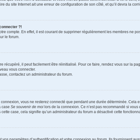
e du site Internet ait une erreur de configuration de son côté, et qu’il devra la corri
 connecter ?!
votre compte. En effet, il est courant de supprimer régulièrement les membres ne pos
ur le forum.
 récupéré, il peut facilement être réinitialisé. Pour ce faire, rendez vous sur la p
uveau vous connecter.
passe, contactez un administrateur du forum.
e connexion, vous ne resterez connecté que pendant une durée déterminée. Cela em
la case
Se souvenir de moi
lors de la connexion. Ce n’est pas recommandé si vous u
s cette case, cela signifie qu’un administrateur du forum a désactivé cette fonctionna
os paramètres d’authentification et votre connexion au forum. Ils fournissent aussi