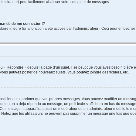
ministrateur) peut facilement abaisser votre compteur de messages.
mande de me connecter !?
re intégré (si la fonction a été activée par l’administrateur). Ceci pour empêcher l’u
 « Répondre » depuis la page d’un sujet. Il se peut que vous ayez besoin d’être e
: Vous
pouvez
poster de nouveaux sujets, Vous
pouvez
joindre des fichiers, etc.
modifier ou supprimer que vos propres messages. Vous pouvez modifier un message
lqu’un a déjà répondu au message, un petit texte s’affichera en bas du message ind
n. Ce message n’apparaîtra pas si un modérateur ou un administrateur modifie le mes
ive. Notez que les utilisateurs ne peuvent pas supprimer un message une fois que qu