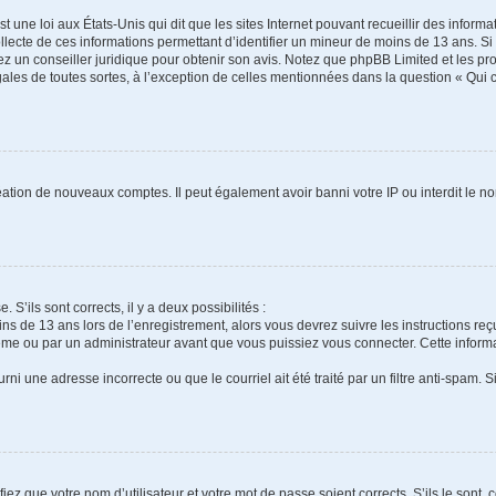
t une loi aux États-Unis qui dit que les sites Internet pouvant recueillir des infor
ollecte de ces informations permettant d’identifier un mineur de moins de 13 ans. S
tez un conseiller juridique pour obtenir son avis. Notez que phpBB Limited et les pr
gales de toutes sortes, à l’exception de celles mentionnées dans la question « Qui
réation de nouveaux comptes. Il peut également avoir banni votre IP ou interdit le no
 S’ils sont corrects, il y a deux possibilités :
ins de 13 ans lors de l’enregistrement, alors vous devrez suivre les instructions r
me ou par un administrateur avant que vous puissiez vous connecter. Cette informat
rni une adresse incorrecte ou que le courriel ait été traité par un filtre anti-spam. S
iez que votre nom d’utilisateur et votre mot de passe soient corrects. S’ils le sont,