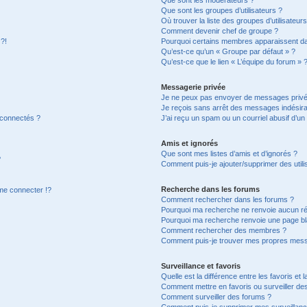
Que sont les groupes d’utilisateurs ?
Où trouver la liste des groupes d’utilisateur
Comment devenir chef de groupe ?
 ?!
Pourquoi certains membres apparaissent dan
Qu’est-ce qu’un « Groupe par défaut » ?
Qu’est-ce que le lien « L’équipe du forum » 
Messagerie privée
Je ne peux pas envoyer de messages privé
Je reçois sans arrêt des messages indésira
 connectés ?
J’ai reçu un spam ou un courriel abusif d’u
Amis et ignorés
Que sont mes listes d’amis et d’ignorés ?
?
Comment puis-je ajouter/supprimer des utilis
Recherche dans les forums
e connecter !?
Comment rechercher dans les forums ?
Pourquoi ma recherche ne renvoie aucun ré
Pourquoi ma recherche renvoie une page bl
Comment rechercher des membres ?
Comment puis-je trouver mes propres mess
Surveillance et favoris
Quelle est la différence entre les favoris et l
Comment mettre en favoris ou surveiller des
Comment surveiller des forums ?
Comment puis-je supprimer mes surveillanc