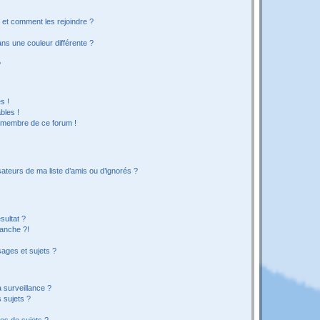
s et comment les rejoindre ?
s une couleur différente ?
?
s !
bles !
n membre de ce forum !
ateurs de ma liste d’amis ou d’ignorés ?
sultat ?
anche ?!
ages et sujets ?
a surveillance ?
 sujets ?
es de sujets ?