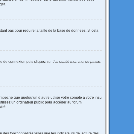
ger.
tant pas pour réduire la taille de la base de données. Si cela
age de connexion puis cliquez sur
J’ai oublié mon mot de passe
.
pêche que quelqu’un d’autre utilise votre compte à votre insu
tilisez un ordinateur public pour accéder au forum
lité.
 des fonctionnalités telles que les indicateurs de lecture des