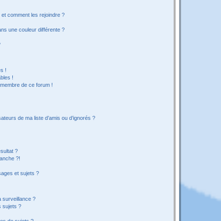
s et comment les rejoindre ?
s une couleur différente ?
?
s !
bles !
n membre de ce forum !
ateurs de ma liste d’amis ou d’ignorés ?
sultat ?
anche ?!
ages et sujets ?
a surveillance ?
 sujets ?
es de sujets ?