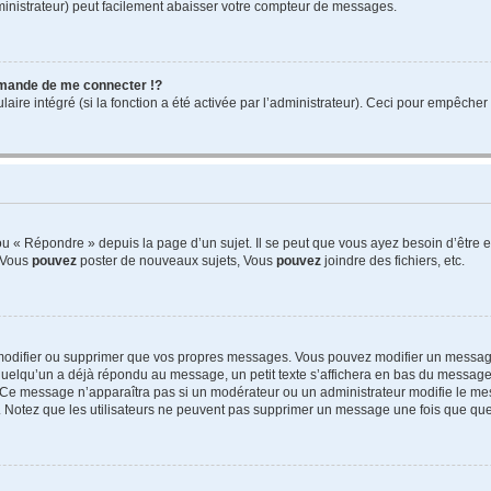
ministrateur) peut facilement abaisser votre compteur de messages.
mande de me connecter !?
re intégré (si la fonction a été activée par l’administrateur). Ceci pour empêcher l’u
 « Répondre » depuis la page d’un sujet. Il se peut que vous ayez besoin d’être e
: Vous
pouvez
poster de nouveaux sujets, Vous
pouvez
joindre des fichiers, etc.
modifier ou supprimer que vos propres messages. Vous pouvez modifier un message
lqu’un a déjà répondu au message, un petit texte s’affichera en bas du message ind
n. Ce message n’apparaîtra pas si un modérateur ou un administrateur modifie le mes
ive. Notez que les utilisateurs ne peuvent pas supprimer un message une fois que qu