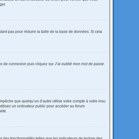
ger.
tant pas pour réduire la taille de la base de données. Si cela
age de connexion puis cliquez sur
J’ai oublié mon mot de passe
.
pêche que quelqu’un d’autre utilise votre compte à votre insu
tilisez un ordinateur public pour accéder au forum
lité.
 des fonctionnalités telles que les indicateurs de lecture des