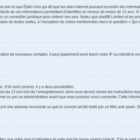
t une loi aux États-Unis qui dit que les sites Internet pouvant recueillir des infor
ollecte de ces informations permettant d’identifier un mineur de moins de 13 ans. S
tez un conseiller juridique pour obtenir son avis. Notez que phpBB Limited et les pr
gales de toutes sortes, à l’exception de celles mentionnées dans la question « Qui
réation de nouveaux comptes. Il peut également avoir banni votre IP ou interdit le no
 S’ils sont corrects, il y a deux possibilités :
ins de 13 ans lors de l’enregistrement, alors vous devrez suivre les instructions r
me ou par un administrateur avant que vous puissiez vous connecter. Cette informat
rni une adresse incorrecte ou que le courriel ait été traité par un filtre anti-spam. S
iez que votre nom d’utilisateur et votre mot de passe soient corrects. S’ils le sont,