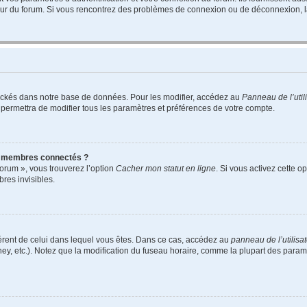
teur du forum. Si vous rencontrez des problèmes de connexion ou de déconnexion, l
ockés dans notre base de données. Pour les modifier, accédez au
Panneau de l’util
 permettra de modifier tous les paramètres et préférences de votre compte.
s membres connectés ?
forum », vous trouverez l’option
Cacher mon statut en ligne
. Si vous activez cette o
es invisibles.
ifférent de celui dans lequel vous êtes. Dans ce cas, accédez au
panneau de l’utilisa
ney, etc.). Notez que la modification du fuseau horaire, comme la plupart des para