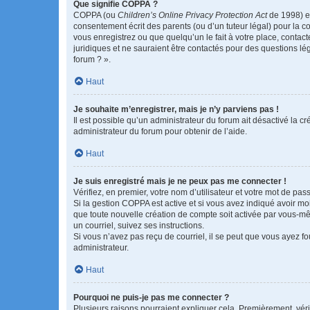
Que signifie COPPA ?
COPPA (ou
Children’s Online Privacy Protection Act
de 1998) es
consentement écrit des parents (ou d’un tuteur légal) pour la c
vous enregistrez ou que quelqu’un le fait à votre place, contac
juridiques et ne sauraient être contactés pour des questions lé
forum ? ».
Haut
Je souhaite m’enregistrer, mais je n’y parviens pas !
Il est possible qu’un administrateur du forum ait désactivé la c
administrateur du forum pour obtenir de l’aide.
Haut
Je suis enregistré mais je ne peux pas me connecter !
Vérifiez, en premier, votre nom d’utilisateur et votre mot de passe.
Si la gestion COPPA est active et si vous avez indiqué avoir mo
que toute nouvelle création de compte soit activée par vous-mê
un courriel, suivez ses instructions.
Si vous n’avez pas reçu de courriel, il se peut que vous ayez fou
administrateur.
Haut
Pourquoi ne puis-je pas me connecter ?
Plusieurs raisons pourraient expliquer cela. Premièrement, vérif