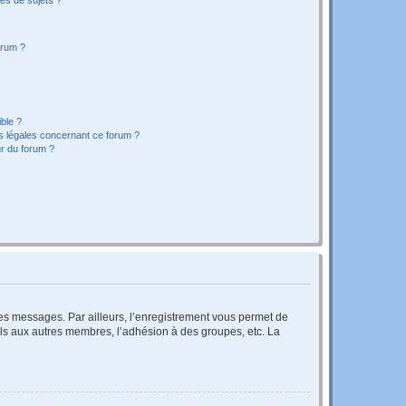
orum ?
ible ?
ns légales concernant ce forum ?
r du forum ?
 des messages. Par ailleurs, l’enregistrement vous permet de
els aux autres membres, l’adhésion à des groupes, etc. La