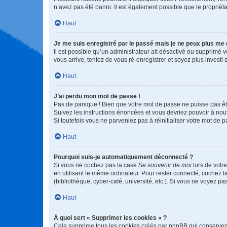
n’avez pas été banni. Il est également possible que le propriétair
Haut
Je me suis enregistré par le passé mais je ne peux plus me
Il est possible qu’un administrateur ait désactivé ou supprimé 
vous arrive, tentez de vous ré-enregistrer et soyez plus investi s
Haut
J’ai perdu mon mot de passe !
Pas de panique ! Bien que votre mot de passe ne puisse pas être
Suivez les instructions énoncées et vous devriez pouvoir à no
Si toutefois vous ne parveniez pas à réinitialiser votre mot de 
Haut
Pourquoi suis-je automatiquement déconnecté ?
Si vous ne cochez pas la case
Se souvenir de moi
lors de votr
en utilisant le même ordinateur. Pour rester connecté, cochez 
(bibliothèque, cyber-café, université, etc.). Si vous ne voyez pa
Haut
À quoi sert « Supprimer les cookies » ?
Cela supprime tous les cookies créés par phpBB qui conservent v