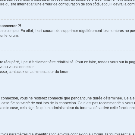
e du site Internet ait une erreur de configuration de son côté, et qu’il devra la corri
 connecter ?!
votre compte. En effet, il est courant de supprimer régulièrement les membres ne pos
ur le forum.
 récupéré, il peut facilement être réinitialisé. Pour ce faire, rendez vous sur la p
uveau vous connecter.
passe, contactez un administrateur du forum.
e connexion, vous ne resterez connecté que pendant une durée déterminée. Cela em
la case
Se souvenir de moi
lors de la connexion. Ce n’est pas recommandé si vous u
s cette case, cela signifie qu’un administrateur du forum a désactivé cette fonctionna
os paramètres d’authentification et votre connexion au forum. Ils fournissent aussi