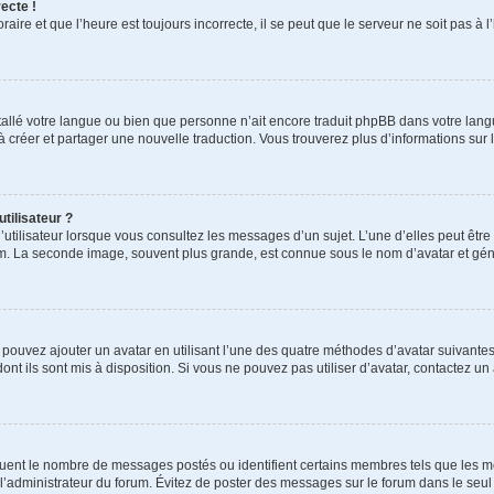
ecte !
aire et que l’heure est toujours incorrecte, il se peut que le serveur ne soit pas à
installé votre langue ou bien que personne n’ait encore traduit phpBB dans votre l
s à créer et partager une nouvelle traduction. Vous trouverez plus d’informations sur l
tilisateur ?
utilisateur lorsque vous consultez les messages d’un sujet. L’une d’elles peut êtr
rum. La seconde image, souvent plus grande, est connue sous le nom d’avatar et 
s pouvez ajouter un avatar en utilisant l’une des quatre méthodes d’avatar suivantes 
ont ils sont mis à disposition. Si vous ne pouvez pas utiliser d’avatar, contactez un
iquent le nombre de messages postés ou identifient certains membres tels que les 
ar l’administrateur du forum. Évitez de poster des messages sur le forum dans le seu