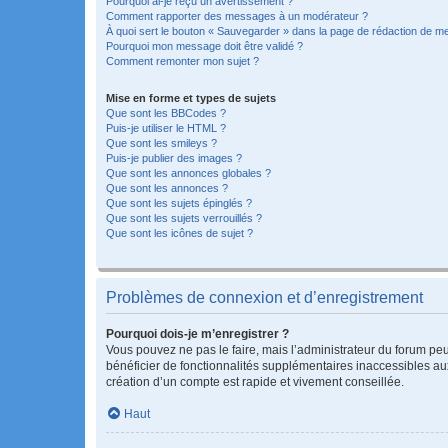
Pourquoi ai-je reçu un avertissement ?
Comment rapporter des messages à un modérateur ?
À quoi sert le bouton « Sauvegarder » dans la page de rédaction de 
Pourquoi mon message doit être validé ?
Comment remonter mon sujet ?
Mise en forme et types de sujets
Que sont les BBCodes ?
Puis-je utiliser le HTML ?
Que sont les smileys ?
Puis-je publier des images ?
Que sont les annonces globales ?
Que sont les annonces ?
Que sont les sujets épinglés ?
Que sont les sujets verrouillés ?
Que sont les icônes de sujet ?
Problèmes de connexion et d’enregistrement
Pourquoi dois-je m’enregistrer ?
Vous pouvez ne pas le faire, mais l’administrateur du forum peu
bénéficier de fonctionnalités supplémentaires inaccessibles au
création d’un compte est rapide et vivement conseillée.
Haut