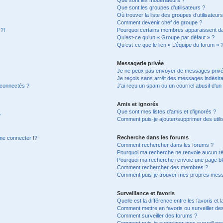
Que sont les groupes d’utilisateurs ?
Où trouver la liste des groupes d’utilisateur
Comment devenir chef de groupe ?
 ?!
Pourquoi certains membres apparaissent dan
Qu’est-ce qu’un « Groupe par défaut » ?
Qu’est-ce que le lien « L’équipe du forum » 
Messagerie privée
Je ne peux pas envoyer de messages privé
Je reçois sans arrêt des messages indésira
 connectés ?
J’ai reçu un spam ou un courriel abusif d’u
Amis et ignorés
Que sont mes listes d’amis et d’ignorés ?
?
Comment puis-je ajouter/supprimer des utilis
Recherche dans les forums
e connecter !?
Comment rechercher dans les forums ?
Pourquoi ma recherche ne renvoie aucun ré
Pourquoi ma recherche renvoie une page bl
Comment rechercher des membres ?
Comment puis-je trouver mes propres mess
Surveillance et favoris
Quelle est la différence entre les favoris et l
Comment mettre en favoris ou surveiller des
Comment surveiller des forums ?
Comment puis-je supprimer mes surveillanc