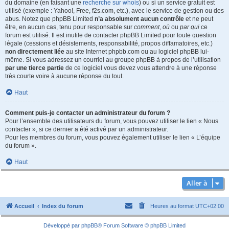
du domaine (en faisant une
recherche sur whois
) ou si un service gratuit est
utilisé (exemple : Yahoo!, Free, f2s.com, etc.), avec le service de gestion ou des
abus. Notez que phpBB Limited
n’a absolument aucun contrôle
et ne peut
être, en aucun cas, tenu pour responsable sur
comment
,
où
ou
par qui
ce
forum est utilisé. Il est inutile de contacter phpBB Limited pour toute question
légale (cessions et désistements, responsabilité, propos diffamatoires, etc.)
non directement liée
au site Internet phpbb.com ou au logiciel phpBB lui-
même. Si vous adressez un courriel au groupe phpBB à propos de l’utilisation
par une tierce partie
de ce logiciel vous devez vous attendre à une réponse
très courte voire à aucune réponse du tout.
Haut
Comment puis-je contacter un administrateur du forum ?
Pour l’ensemble des utilisateurs du forum, vous pouvez utiliser le lien « Nous
contacter », si ce dernier a été activé par un administrateur.
Pour les membres du forum, vous pouvez également utiliser le lien « L’équipe
du forum ».
Haut
Aller à
Accueil
Index du forum
Heures au format
UTC+02:00
Développé par
phpBB
® Forum Software © phpBB Limited