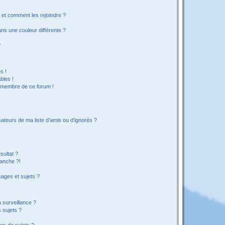
s et comment les rejoindre ?
s une couleur différente ?
?
s !
bles !
n membre de ce forum !
ateurs de ma liste d’amis ou d’ignorés ?
sultat ?
anche ?!
ages et sujets ?
a surveillance ?
 sujets ?
es de sujets ?