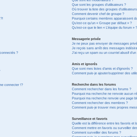
Que sont les groupes d’utilisateurs ?
Où trouver la liste des groupes d’utilisateur
Comment devenir chef de groupe ?
 ?!
Pourquoi certains membres apparaissent dan
Qu’est-ce qu’un « Groupe par défaut » ?
Qu’est-ce que le lien « L’équipe du forum » 
Messagerie privée
Je ne peux pas envoyer de messages privé
Je reçois sans arrêt des messages indésira
 connectés ?
J’ai reçu un spam ou un courriel abusif d’u
Amis et ignorés
Que sont mes listes d’amis et d’ignorés ?
?
Comment puis-je ajouter/supprimer des utilis
Recherche dans les forums
e connecter !?
Comment rechercher dans les forums ?
Pourquoi ma recherche ne renvoie aucun ré
Pourquoi ma recherche renvoie une page bl
Comment rechercher des membres ?
Comment puis-je trouver mes propres mess
Surveillance et favoris
Quelle est la différence entre les favoris et l
Comment mettre en favoris ou surveiller des
Comment surveiller des forums ?
Comment puis-je supprimer mes surveillanc