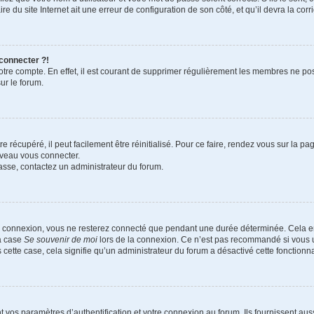
e du site Internet ait une erreur de configuration de son côté, et qu’il devra la corri
 connecter ?!
votre compte. En effet, il est courant de supprimer régulièrement les membres ne pos
ur le forum.
 récupéré, il peut facilement être réinitialisé. Pour ce faire, rendez vous sur la p
uveau vous connecter.
passe, contactez un administrateur du forum.
e connexion, vous ne resterez connecté que pendant une durée déterminée. Cela em
la case
Se souvenir de moi
lors de la connexion. Ce n’est pas recommandé si vous u
s cette case, cela signifie qu’un administrateur du forum a désactivé cette fonctionna
os paramètres d’authentification et votre connexion au forum. Ils fournissent aussi