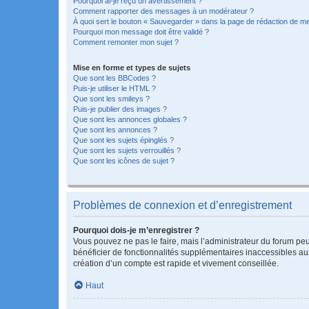
Pourquoi ai-je reçu un avertissement ?
Comment rapporter des messages à un modérateur ?
À quoi sert le bouton « Sauvegarder » dans la page de rédaction de 
Pourquoi mon message doit être validé ?
Comment remonter mon sujet ?
Mise en forme et types de sujets
Que sont les BBCodes ?
Puis-je utiliser le HTML ?
Que sont les smileys ?
Puis-je publier des images ?
Que sont les annonces globales ?
Que sont les annonces ?
Que sont les sujets épinglés ?
Que sont les sujets verrouillés ?
Que sont les icônes de sujet ?
Problèmes de connexion et d’enregistrement
Pourquoi dois-je m’enregistrer ?
Vous pouvez ne pas le faire, mais l’administrateur du forum peu
bénéficier de fonctionnalités supplémentaires inaccessibles au
création d’un compte est rapide et vivement conseillée.
Haut