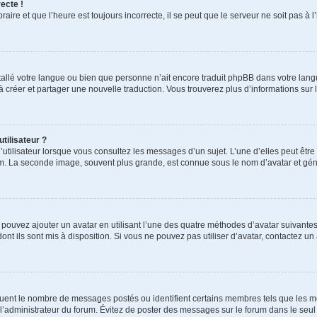
ecte !
aire et que l’heure est toujours incorrecte, il se peut que le serveur ne soit pas à
installé votre langue ou bien que personne n’ait encore traduit phpBB dans votre l
s à créer et partager une nouvelle traduction. Vous trouverez plus d’informations sur l
tilisateur ?
utilisateur lorsque vous consultez les messages d’un sujet. L’une d’elles peut êtr
rum. La seconde image, souvent plus grande, est connue sous le nom d’avatar et 
s pouvez ajouter un avatar en utilisant l’une des quatre méthodes d’avatar suivantes 
ont ils sont mis à disposition. Si vous ne pouvez pas utiliser d’avatar, contactez un
iquent le nombre de messages postés ou identifient certains membres tels que les 
ar l’administrateur du forum. Évitez de poster des messages sur le forum dans le seu