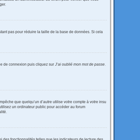
ger.
tant pas pour réduire la taille de la base de données. Si cela
age de connexion puis cliquez sur
J’ai oublié mon mot de passe
.
pêche que quelqu’un d’autre utilise votre compte à votre insu
tilisez un ordinateur public pour accéder au forum
lité.
 des fonctionnalités telles que les indicateurs de lecture des