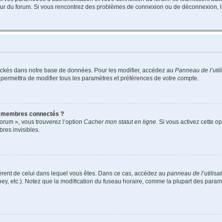
teur du forum. Si vous rencontrez des problèmes de connexion ou de déconnexion, l
ockés dans notre base de données. Pour les modifier, accédez au
Panneau de l’util
 permettra de modifier tous les paramètres et préférences de votre compte.
s membres connectés ?
forum », vous trouverez l’option
Cacher mon statut en ligne
. Si vous activez cette o
es invisibles.
ifférent de celui dans lequel vous êtes. Dans ce cas, accédez au
panneau de l’utilisa
ney, etc.). Notez que la modification du fuseau horaire, comme la plupart des para