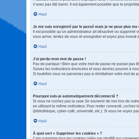
n’avez pas été banni. Il est également possible que le propriétair
Haut
Je me suis enregistré par le passé mais je ne peux plus me
Il est possible qu’un administrateur ait désactivé ou supprimé 
vous arrive, tentez de vous ré-enregistrer et soyez plus investi s
Haut
J’ai perdu mon mot de passe !
Pas de panique ! Bien que votre mot de passe ne puisse pas être
Suivez les instructions énoncées et vous devriez pouvoir à no
Si toutefois vous ne parveniez pas à réinitialiser votre mot de 
Haut
Pourquoi suis-je automatiquement déconnecté ?
Si vous ne cochez pas la case
Se souvenir de moi
lors de votr
en utilisant le même ordinateur. Pour rester connecté, cochez 
(bibliothèque, cyber-café, université, etc.). Si vous ne voyez pa
Haut
À quoi sert « Supprimer les cookies » ?
Cela supprime tous les cookies créés par phpBB qui conservent v