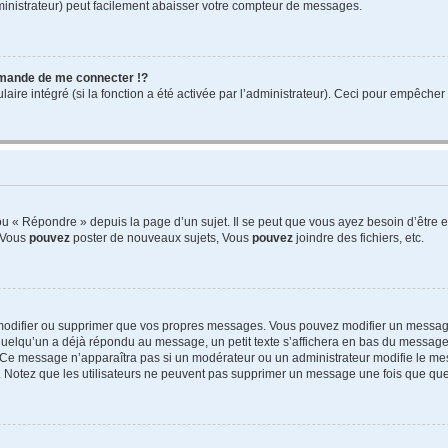
ministrateur) peut facilement abaisser votre compteur de messages.
mande de me connecter !?
re intégré (si la fonction a été activée par l’administrateur). Ceci pour empêcher l’u
 « Répondre » depuis la page d’un sujet. Il se peut que vous ayez besoin d’être e
: Vous
pouvez
poster de nouveaux sujets, Vous
pouvez
joindre des fichiers, etc.
modifier ou supprimer que vos propres messages. Vous pouvez modifier un message
lqu’un a déjà répondu au message, un petit texte s’affichera en bas du message ind
n. Ce message n’apparaîtra pas si un modérateur ou un administrateur modifie le mes
ive. Notez que les utilisateurs ne peuvent pas supprimer un message une fois que qu