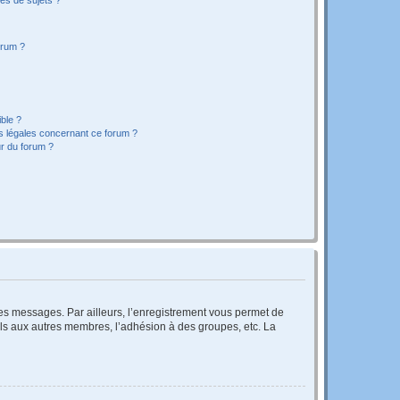
orum ?
ible ?
ns légales concernant ce forum ?
r du forum ?
 des messages. Par ailleurs, l’enregistrement vous permet de
els aux autres membres, l’adhésion à des groupes, etc. La