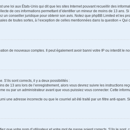
t une loi aux États-Unis qui dit que les sites Internet pouvant recueillir des infor
ollecte de ces informations permettant d’identifier un mineur de moins de 13 ans. S
tez un conseiller juridique pour obtenir son avis. Notez que phpBB Limited et les pr
gales de toutes sortes, à l’exception de celles mentionnées dans la question « Qui
réation de nouveaux comptes. Il peut également avoir banni votre IP ou interdit le no
 S’ils sont corrects, il y a deux possibilités :
ins de 13 ans lors de l’enregistrement, alors vous devrez suivre les instructions r
me ou par un administrateur avant que vous puissiez vous connecter. Cette informat
rni une adresse incorrecte ou que le courriel ait été traité par un filtre anti-spam. S
iez que votre nom d’utilisateur et votre mot de passe soient corrects. S’ils le sont,