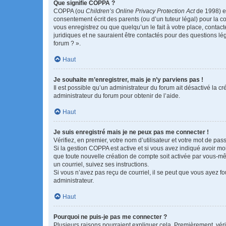
Que signifie COPPA ?
COPPA (ou
Children’s Online Privacy Protection Act
de 1998) es
consentement écrit des parents (ou d’un tuteur légal) pour la c
vous enregistrez ou que quelqu’un le fait à votre place, contac
juridiques et ne sauraient être contactés pour des questions lé
forum ? ».
Haut
Je souhaite m’enregistrer, mais je n’y parviens pas !
Il est possible qu’un administrateur du forum ait désactivé la c
administrateur du forum pour obtenir de l’aide.
Haut
Je suis enregistré mais je ne peux pas me connecter !
Vérifiez, en premier, votre nom d’utilisateur et votre mot de passe.
Si la gestion COPPA est active et si vous avez indiqué avoir mo
que toute nouvelle création de compte soit activée par vous-mê
un courriel, suivez ses instructions.
Si vous n’avez pas reçu de courriel, il se peut que vous ayez fou
administrateur.
Haut
Pourquoi ne puis-je pas me connecter ?
Plusieurs raisons pourraient expliquer cela. Premièrement, vérif