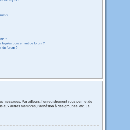
orum ?
ible ?
ns légales concernant ce forum ?
r du forum ?
 des messages. Par ailleurs, l’enregistrement vous permet de
els aux autres membres, l’adhésion à des groupes, etc. La