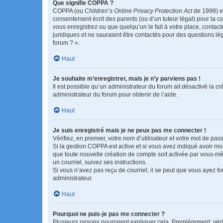
Que signifie COPPA ?
COPPA (ou
Children’s Online Privacy Protection Act
de 1998) es
consentement écrit des parents (ou d’un tuteur légal) pour la c
vous enregistrez ou que quelqu’un le fait à votre place, contac
juridiques et ne sauraient être contactés pour des questions lé
forum ? ».
Haut
Je souhaite m’enregistrer, mais je n’y parviens pas !
Il est possible qu’un administrateur du forum ait désactivé la c
administrateur du forum pour obtenir de l’aide.
Haut
Je suis enregistré mais je ne peux pas me connecter !
Vérifiez, en premier, votre nom d’utilisateur et votre mot de passe.
Si la gestion COPPA est active et si vous avez indiqué avoir mo
que toute nouvelle création de compte soit activée par vous-mê
un courriel, suivez ses instructions.
Si vous n’avez pas reçu de courriel, il se peut que vous ayez fou
administrateur.
Haut
Pourquoi ne puis-je pas me connecter ?
Plusieurs raisons pourraient expliquer cela. Premièrement, vérif