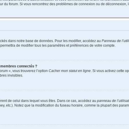
teur du forum. Si vous rencontrez des problèmes de connexion ou de déconnexion, l
ockés dans notre base de données. Pour les modifier, accédez au
Panneau de l’util
 permettra de modifier tous les paramètres et préférences de votre compte.
s membres connectés ?
forum », vous trouverez l’option
Cacher mon statut en ligne
. Si vous activez cette o
es invisibles.
ifférent de celui dans lequel vous êtes. Dans ce cas, accédez au
panneau de l’utilisa
ney, etc.). Notez que la modification du fuseau horaire, comme la plupart des para