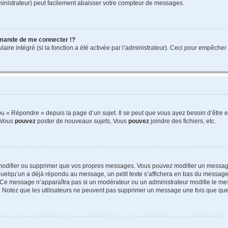
ministrateur) peut facilement abaisser votre compteur de messages.
mande de me connecter !?
re intégré (si la fonction a été activée par l’administrateur). Ceci pour empêcher l’u
 « Répondre » depuis la page d’un sujet. Il se peut que vous ayez besoin d’être e
: Vous
pouvez
poster de nouveaux sujets, Vous
pouvez
joindre des fichiers, etc.
modifier ou supprimer que vos propres messages. Vous pouvez modifier un message
lqu’un a déjà répondu au message, un petit texte s’affichera en bas du message ind
n. Ce message n’apparaîtra pas si un modérateur ou un administrateur modifie le mes
ive. Notez que les utilisateurs ne peuvent pas supprimer un message une fois que qu