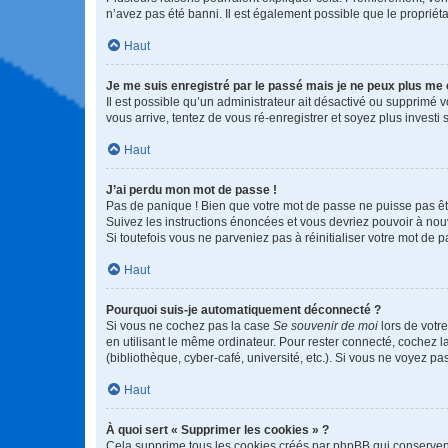
n’avez pas été banni. Il est également possible que le propriétair
Haut
Je me suis enregistré par le passé mais je ne peux plus me
Il est possible qu’un administrateur ait désactivé ou supprimé 
vous arrive, tentez de vous ré-enregistrer et soyez plus investi s
Haut
J’ai perdu mon mot de passe !
Pas de panique ! Bien que votre mot de passe ne puisse pas être
Suivez les instructions énoncées et vous devriez pouvoir à no
Si toutefois vous ne parveniez pas à réinitialiser votre mot de 
Haut
Pourquoi suis-je automatiquement déconnecté ?
Si vous ne cochez pas la case
Se souvenir de moi
lors de votr
en utilisant le même ordinateur. Pour rester connecté, cochez 
(bibliothèque, cyber-café, université, etc.). Si vous ne voyez pa
Haut
À quoi sert « Supprimer les cookies » ?
Cela supprime tous les cookies créés par phpBB qui conservent v