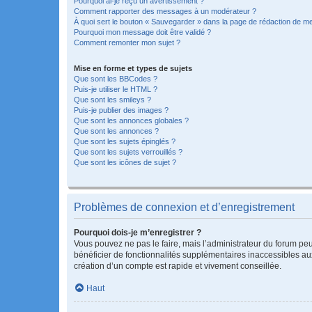
Pourquoi ai-je reçu un avertissement ?
Comment rapporter des messages à un modérateur ?
À quoi sert le bouton « Sauvegarder » dans la page de rédaction de 
Pourquoi mon message doit être validé ?
Comment remonter mon sujet ?
Mise en forme et types de sujets
Que sont les BBCodes ?
Puis-je utiliser le HTML ?
Que sont les smileys ?
Puis-je publier des images ?
Que sont les annonces globales ?
Que sont les annonces ?
Que sont les sujets épinglés ?
Que sont les sujets verrouillés ?
Que sont les icônes de sujet ?
Problèmes de connexion et d’enregistrement
Pourquoi dois-je m’enregistrer ?
Vous pouvez ne pas le faire, mais l’administrateur du forum peu
bénéficier de fonctionnalités supplémentaires inaccessibles au
création d’un compte est rapide et vivement conseillée.
Haut