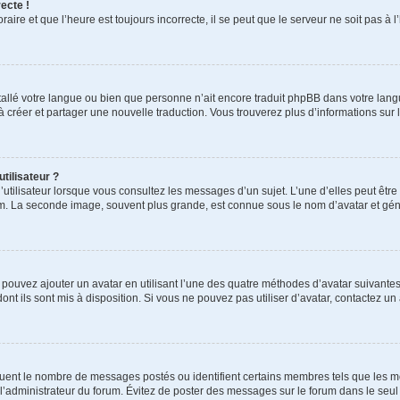
ecte !
aire et que l’heure est toujours incorrecte, il se peut que le serveur ne soit pas à
installé votre langue ou bien que personne n’ait encore traduit phpBB dans votre l
s à créer et partager une nouvelle traduction. Vous trouverez plus d’informations sur l
tilisateur ?
utilisateur lorsque vous consultez les messages d’un sujet. L’une d’elles peut êtr
rum. La seconde image, souvent plus grande, est connue sous le nom d’avatar et 
s pouvez ajouter un avatar en utilisant l’une des quatre méthodes d’avatar suivantes 
ont ils sont mis à disposition. Si vous ne pouvez pas utiliser d’avatar, contactez un
iquent le nombre de messages postés ou identifient certains membres tels que les 
ar l’administrateur du forum. Évitez de poster des messages sur le forum dans le seu