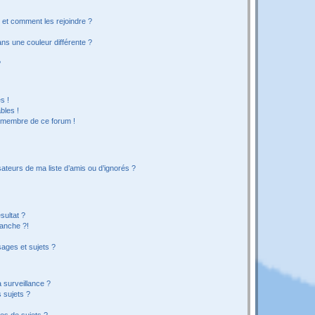
s et comment les rejoindre ?
s une couleur différente ?
?
s !
bles !
n membre de ce forum !
ateurs de ma liste d’amis ou d’ignorés ?
sultat ?
anche ?!
ages et sujets ?
a surveillance ?
 sujets ?
es de sujets ?