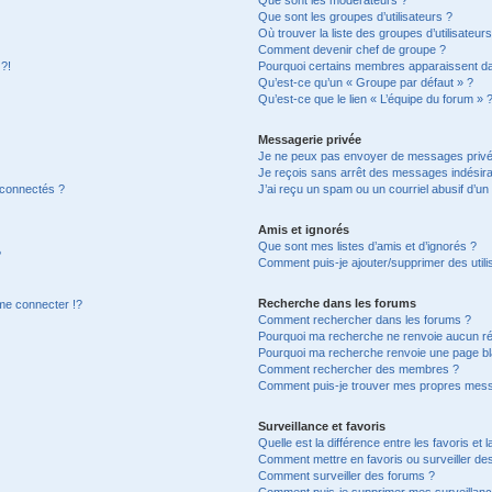
Que sont les groupes d’utilisateurs ?
Où trouver la liste des groupes d’utilisateur
Comment devenir chef de groupe ?
 ?!
Pourquoi certains membres apparaissent dan
Qu’est-ce qu’un « Groupe par défaut » ?
Qu’est-ce que le lien « L’équipe du forum » 
Messagerie privée
Je ne peux pas envoyer de messages privé
Je reçois sans arrêt des messages indésira
 connectés ?
J’ai reçu un spam ou un courriel abusif d’u
Amis et ignorés
Que sont mes listes d’amis et d’ignorés ?
?
Comment puis-je ajouter/supprimer des utilis
Recherche dans les forums
e connecter !?
Comment rechercher dans les forums ?
Pourquoi ma recherche ne renvoie aucun ré
Pourquoi ma recherche renvoie une page bl
Comment rechercher des membres ?
Comment puis-je trouver mes propres mess
Surveillance et favoris
Quelle est la différence entre les favoris et l
Comment mettre en favoris ou surveiller des
Comment surveiller des forums ?
Comment puis-je supprimer mes surveillanc