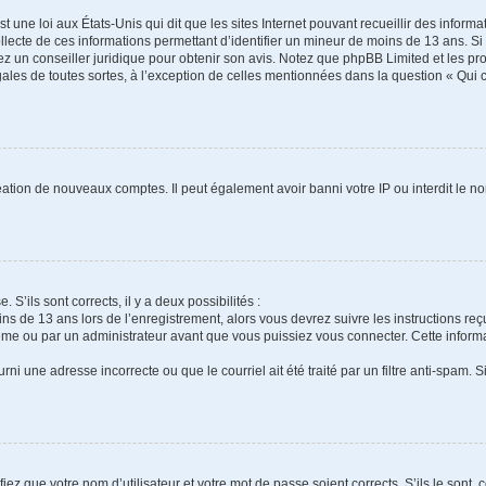
t une loi aux États-Unis qui dit que les sites Internet pouvant recueillir des infor
ollecte de ces informations permettant d’identifier un mineur de moins de 13 ans. S
tez un conseiller juridique pour obtenir son avis. Notez que phpBB Limited et les pr
gales de toutes sortes, à l’exception de celles mentionnées dans la question « Qui
réation de nouveaux comptes. Il peut également avoir banni votre IP ou interdit le no
 S’ils sont corrects, il y a deux possibilités :
ins de 13 ans lors de l’enregistrement, alors vous devrez suivre les instructions r
me ou par un administrateur avant que vous puissiez vous connecter. Cette informat
rni une adresse incorrecte ou que le courriel ait été traité par un filtre anti-spam. S
iez que votre nom d’utilisateur et votre mot de passe soient corrects. S’ils le sont,