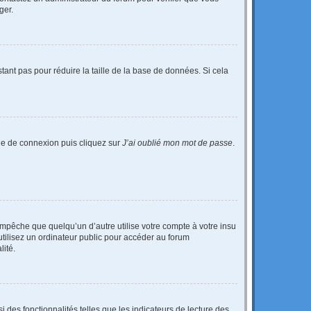
ger.
tant pas pour réduire la taille de la base de données. Si cela
age de connexion puis cliquez sur
J’ai oublié mon mot de passe
.
pêche que quelqu’un d’autre utilise votre compte à votre insu
tilisez un ordinateur public pour accéder au forum
lité.
 des fonctionnalités telles que les indicateurs de lecture des