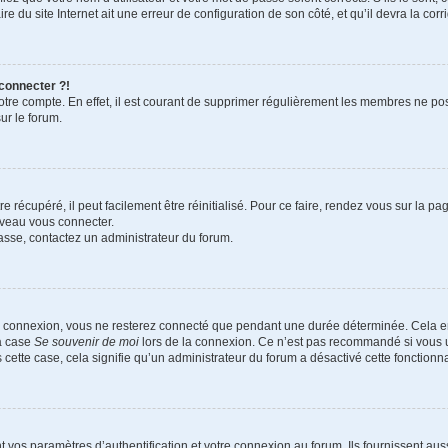
e du site Internet ait une erreur de configuration de son côté, et qu’il devra la corri
 connecter ?!
votre compte. En effet, il est courant de supprimer régulièrement les membres ne pos
ur le forum.
 récupéré, il peut facilement être réinitialisé. Pour ce faire, rendez vous sur la p
uveau vous connecter.
passe, contactez un administrateur du forum.
e connexion, vous ne resterez connecté que pendant une durée déterminée. Cela em
la case
Se souvenir de moi
lors de la connexion. Ce n’est pas recommandé si vous u
s cette case, cela signifie qu’un administrateur du forum a désactivé cette fonctionna
os paramètres d’authentification et votre connexion au forum. Ils fournissent aussi