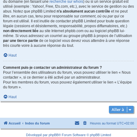
du domaine (en faisant une
recherche sur whois
) ou si un service gratuit est
utilisé (exemple : Yahoo!, Free, f2s.com, etc.), avec le service de gestion ou des
abus. Notez que phpBB Limited
n’a absolument aucun contrôle
et ne peut
être, en aucun cas, tenu pour responsable sur
comment
,
où
ou
par qui
ce
forum est utilisé. Il est inutile de contacter phpBB Limited pour toute question
légale (cessions et désistements, responsabilité, propos diffamatoires, etc.)
non directement liée
au site Internet phpbb.com ou au logiciel phpBB lui-
même. Si vous adressez un courriel au groupe phpBB à propos de l’utilisation
par une tierce partie
de ce logiciel vous devez vous attendre à une réponse
très courte voire à aucune réponse du tout.
Haut
Comment puis-je contacter un administrateur du forum ?
Pour l’ensemble des utilisateurs du forum, vous pouvez utiliser le lien « Nous
contacter », si ce dernier a été activé par un administrateur.
Pour les membres du forum, vous pouvez également utiliser le lien « L’équipe
du forum ».
Haut
Aller à
Accueil
Index du forum
Heures au format
UTC+02:00
Développé par
phpBB
® Forum Software © phpBB Limited