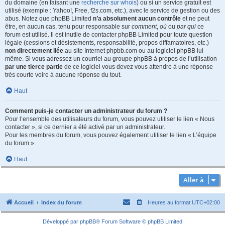
du domaine (en faisant une
recherche sur whois
) ou si un service gratuit est
utilisé (exemple : Yahoo!, Free, f2s.com, etc.), avec le service de gestion ou des
abus. Notez que phpBB Limited
n’a absolument aucun contrôle
et ne peut
être, en aucun cas, tenu pour responsable sur
comment
,
où
ou
par qui
ce
forum est utilisé. Il est inutile de contacter phpBB Limited pour toute question
légale (cessions et désistements, responsabilité, propos diffamatoires, etc.)
non directement liée
au site Internet phpbb.com ou au logiciel phpBB lui-
même. Si vous adressez un courriel au groupe phpBB à propos de l’utilisation
par une tierce partie
de ce logiciel vous devez vous attendre à une réponse
très courte voire à aucune réponse du tout.
Haut
Comment puis-je contacter un administrateur du forum ?
Pour l’ensemble des utilisateurs du forum, vous pouvez utiliser le lien « Nous
contacter », si ce dernier a été activé par un administrateur.
Pour les membres du forum, vous pouvez également utiliser le lien « L’équipe
du forum ».
Haut
Aller à
Accueil
Index du forum
Heures au format
UTC+02:00
Développé par
phpBB
® Forum Software © phpBB Limited