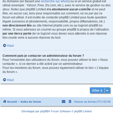
du domaine (en faisant une
recherche sur whois
) ou si un service gratuit est
utilisé (exemple : Yahoo!, Free, f2s.com, etc.), avec le service de gestion ou des
abus. Notez que phpBB Limited
n’a absolument aucun contrôle
et ne peut
être, en aucun cas, tenu pour responsable sur
comment
,
où
ou
par qui
ce
forum est utilisé. Il est inutile de contacter phpBB Limited pour toute question
légale (cessions et désistements, responsabilité, propos diffamatoires, etc.)
non directement liée
au site Internet phpbb.com ou au logiciel phpBB lui-
même. Si vous adressez un courriel au groupe phpBB à propos de l’utilisation
par une tierce partie
de ce logiciel vous devez vous attendre à une réponse
très courte voire à aucune réponse du tout.
Haut
Comment puis-je contacter un administrateur du forum ?
Pour l’ensemble des utilisateurs du forum, vous pouvez utiliser le lien « Nous
contacter », si ce dernier a été activé par un administrateur.
Pour les membres du forum, vous pouvez également utiliser le lien « L’équipe
du forum ».
Haut
Aller à
Accueil
Index du forum
Heures au format
UTC+02:00
Développé par
phpBB
® Forum Software © phpBB Limited