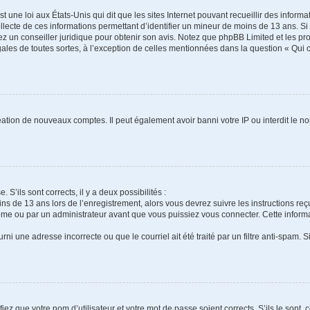
t une loi aux États-Unis qui dit que les sites Internet pouvant recueillir des infor
ollecte de ces informations permettant d’identifier un mineur de moins de 13 ans. S
tez un conseiller juridique pour obtenir son avis. Notez que phpBB Limited et les pr
gales de toutes sortes, à l’exception de celles mentionnées dans la question « Qui
réation de nouveaux comptes. Il peut également avoir banni votre IP ou interdit le no
 S’ils sont corrects, il y a deux possibilités :
ins de 13 ans lors de l’enregistrement, alors vous devrez suivre les instructions r
me ou par un administrateur avant que vous puissiez vous connecter. Cette informat
rni une adresse incorrecte ou que le courriel ait été traité par un filtre anti-spam. S
iez que votre nom d’utilisateur et votre mot de passe soient corrects. S’ils le sont,