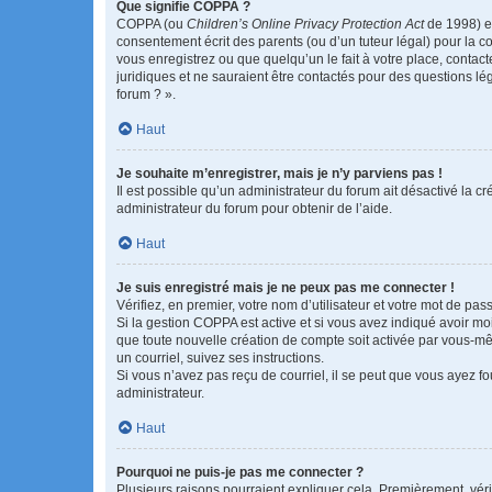
Que signifie COPPA ?
COPPA (ou
Children’s Online Privacy Protection Act
de 1998) es
consentement écrit des parents (ou d’un tuteur légal) pour la c
vous enregistrez ou que quelqu’un le fait à votre place, contac
juridiques et ne sauraient être contactés pour des questions lé
forum ? ».
Haut
Je souhaite m’enregistrer, mais je n’y parviens pas !
Il est possible qu’un administrateur du forum ait désactivé la c
administrateur du forum pour obtenir de l’aide.
Haut
Je suis enregistré mais je ne peux pas me connecter !
Vérifiez, en premier, votre nom d’utilisateur et votre mot de passe.
Si la gestion COPPA est active et si vous avez indiqué avoir mo
que toute nouvelle création de compte soit activée par vous-mê
un courriel, suivez ses instructions.
Si vous n’avez pas reçu de courriel, il se peut que vous ayez fou
administrateur.
Haut
Pourquoi ne puis-je pas me connecter ?
Plusieurs raisons pourraient expliquer cela. Premièrement, vérif