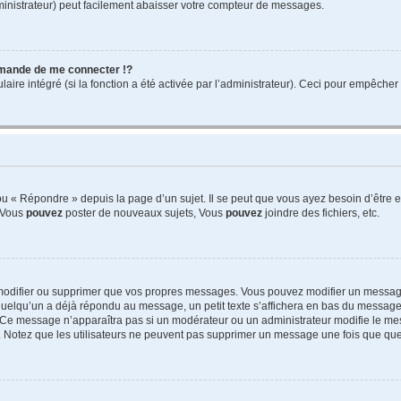
ministrateur) peut facilement abaisser votre compteur de messages.
mande de me connecter !?
re intégré (si la fonction a été activée par l’administrateur). Ceci pour empêcher l’u
 « Répondre » depuis la page d’un sujet. Il se peut que vous ayez besoin d’être e
: Vous
pouvez
poster de nouveaux sujets, Vous
pouvez
joindre des fichiers, etc.
modifier ou supprimer que vos propres messages. Vous pouvez modifier un message
lqu’un a déjà répondu au message, un petit texte s’affichera en bas du message ind
n. Ce message n’apparaîtra pas si un modérateur ou un administrateur modifie le mes
ive. Notez que les utilisateurs ne peuvent pas supprimer un message une fois que qu