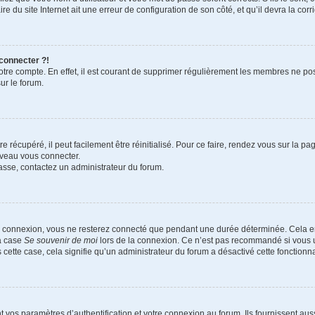
e du site Internet ait une erreur de configuration de son côté, et qu’il devra la corri
 connecter ?!
votre compte. En effet, il est courant de supprimer régulièrement les membres ne pos
ur le forum.
 récupéré, il peut facilement être réinitialisé. Pour ce faire, rendez vous sur la p
uveau vous connecter.
passe, contactez un administrateur du forum.
e connexion, vous ne resterez connecté que pendant une durée déterminée. Cela em
la case
Se souvenir de moi
lors de la connexion. Ce n’est pas recommandé si vous u
s cette case, cela signifie qu’un administrateur du forum a désactivé cette fonctionna
os paramètres d’authentification et votre connexion au forum. Ils fournissent aussi