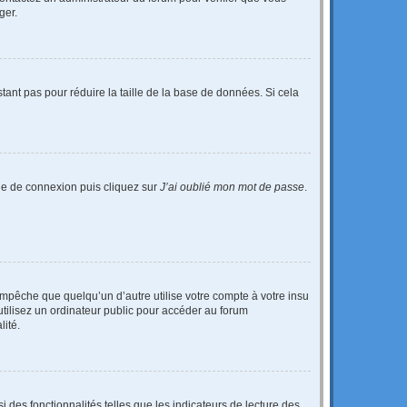
ger.
tant pas pour réduire la taille de la base de données. Si cela
age de connexion puis cliquez sur
J’ai oublié mon mot de passe
.
pêche que quelqu’un d’autre utilise votre compte à votre insu
tilisez un ordinateur public pour accéder au forum
lité.
 des fonctionnalités telles que les indicateurs de lecture des