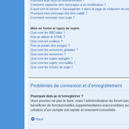
Pourquoi ai-je reçu un avertissement ?
Comment rapporter des messages à un modérateur ?
À quoi sert le bouton « Sauvegarder » dans la page de rédaction de 
Pourquoi mon message doit être validé ?
Comment remonter mon sujet ?
Mise en forme et types de sujets
Que sont les BBCodes ?
Puis-je utiliser le HTML ?
Que sont les smileys ?
Puis-je publier des images ?
Que sont les annonces globales ?
Que sont les annonces ?
Que sont les sujets épinglés ?
Que sont les sujets verrouillés ?
Que sont les icônes de sujet ?
Problèmes de connexion et d’enregistrement
Pourquoi dois-je m’enregistrer ?
Vous pouvez ne pas le faire, mais l’administrateur du forum peu
bénéficier de fonctionnalités supplémentaires inaccessibles au
création d’un compte est rapide et vivement conseillée.
Haut