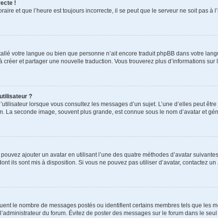
ecte !
aire et que l’heure est toujours incorrecte, il se peut que le serveur ne soit pas à
installé votre langue ou bien que personne n’ait encore traduit phpBB dans votre l
s à créer et partager une nouvelle traduction. Vous trouverez plus d’informations sur l
tilisateur ?
utilisateur lorsque vous consultez les messages d’un sujet. L’une d’elles peut êtr
rum. La seconde image, souvent plus grande, est connue sous le nom d’avatar et 
s pouvez ajouter un avatar en utilisant l’une des quatre méthodes d’avatar suivantes 
ont ils sont mis à disposition. Si vous ne pouvez pas utiliser d’avatar, contactez un
iquent le nombre de messages postés ou identifient certains membres tels que les 
ar l’administrateur du forum. Évitez de poster des messages sur le forum dans le seu