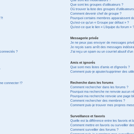
Que sont les groupes d’utilisateurs ?
Où trouver la liste des groupes d’utilisateur
Comment devenir chef de groupe ?
 ?!
Pourquoi certains membres apparaissent dan
Qu’est-ce qu’un « Groupe par défaut » ?
Qu’est-ce que le lien « L’équipe du forum » 
Messagerie privée
Je ne peux pas envoyer de messages privé
Je reçois sans arrêt des messages indésira
 connectés ?
J’ai reçu un spam ou un courriel abusif d’u
Amis et ignorés
Que sont mes listes d’amis et d’ignorés ?
?
Comment puis-je ajouter/supprimer des utilis
Recherche dans les forums
e connecter !?
Comment rechercher dans les forums ?
Pourquoi ma recherche ne renvoie aucun ré
Pourquoi ma recherche renvoie une page bl
Comment rechercher des membres ?
Comment puis-je trouver mes propres mess
Surveillance et favoris
Quelle est la différence entre les favoris et l
Comment mettre en favoris ou surveiller des
Comment surveiller des forums ?
Comment puis-je supprimer mes surveillanc