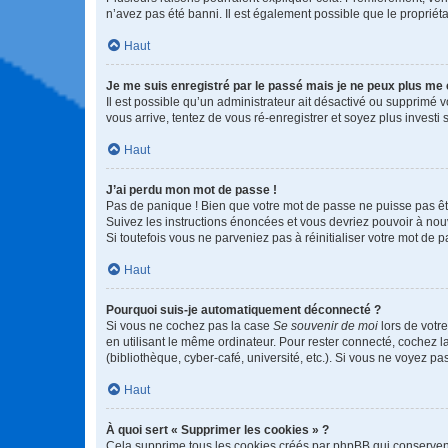
n’avez pas été banni. Il est également possible que le propriétair
Haut
Je me suis enregistré par le passé mais je ne peux plus me
Il est possible qu’un administrateur ait désactivé ou supprimé 
vous arrive, tentez de vous ré-enregistrer et soyez plus investi s
Haut
J’ai perdu mon mot de passe !
Pas de panique ! Bien que votre mot de passe ne puisse pas être
Suivez les instructions énoncées et vous devriez pouvoir à no
Si toutefois vous ne parveniez pas à réinitialiser votre mot de 
Haut
Pourquoi suis-je automatiquement déconnecté ?
Si vous ne cochez pas la case
Se souvenir de moi
lors de votr
en utilisant le même ordinateur. Pour rester connecté, cochez 
(bibliothèque, cyber-café, université, etc.). Si vous ne voyez pa
Haut
À quoi sert « Supprimer les cookies » ?
Cela supprime tous les cookies créés par phpBB qui conservent v