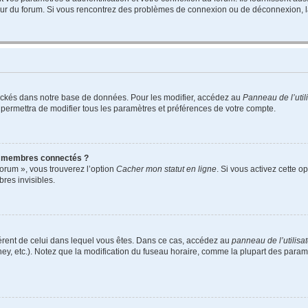
teur du forum. Si vous rencontrez des problèmes de connexion ou de déconnexion, l
ockés dans notre base de données. Pour les modifier, accédez au
Panneau de l’util
 permettra de modifier tous les paramètres et préférences de votre compte.
s membres connectés ?
forum », vous trouverez l’option
Cacher mon statut en ligne
. Si vous activez cette o
es invisibles.
ifférent de celui dans lequel vous êtes. Dans ce cas, accédez au
panneau de l’utilisa
ney, etc.). Notez que la modification du fuseau horaire, comme la plupart des para