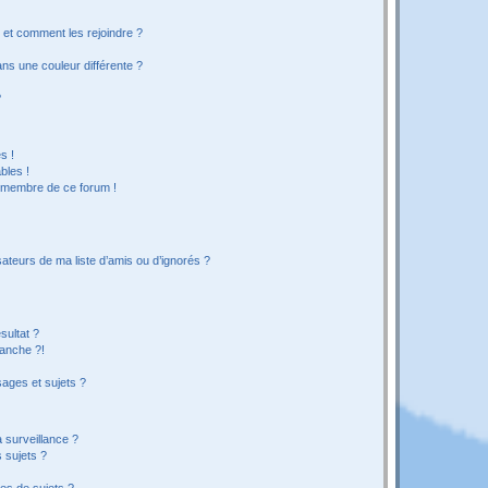
s et comment les rejoindre ?
s une couleur différente ?
?
s !
bles !
n membre de ce forum !
ateurs de ma liste d’amis ou d’ignorés ?
sultat ?
anche ?!
ages et sujets ?
a surveillance ?
 sujets ?
es de sujets ?