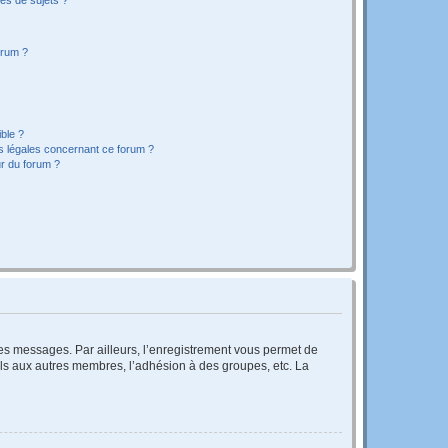
orum ?
ible ?
ns légales concernant ce forum ?
r du forum ?
 des messages. Par ailleurs, l’enregistrement vous permet de
els aux autres membres, l’adhésion à des groupes, etc. La