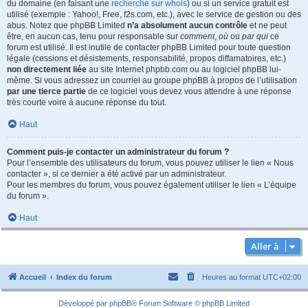
du domaine (en faisant une
recherche sur whois
) ou si un service gratuit est
utilisé (exemple : Yahoo!, Free, f2s.com, etc.), avec le service de gestion ou des
abus. Notez que phpBB Limited
n’a absolument aucun contrôle
et ne peut
être, en aucun cas, tenu pour responsable sur
comment
,
où
ou
par qui
ce
forum est utilisé. Il est inutile de contacter phpBB Limited pour toute question
légale (cessions et désistements, responsabilité, propos diffamatoires, etc.)
non directement liée
au site Internet phpbb.com ou au logiciel phpBB lui-
même. Si vous adressez un courriel au groupe phpBB à propos de l’utilisation
par une tierce partie
de ce logiciel vous devez vous attendre à une réponse
très courte voire à aucune réponse du tout.
Haut
Comment puis-je contacter un administrateur du forum ?
Pour l’ensemble des utilisateurs du forum, vous pouvez utiliser le lien « Nous
contacter », si ce dernier a été activé par un administrateur.
Pour les membres du forum, vous pouvez également utiliser le lien « L’équipe
du forum ».
Haut
Aller à
Accueil
Index du forum
Heures au format
UTC+02:00
Développé par
phpBB
® Forum Software © phpBB Limited