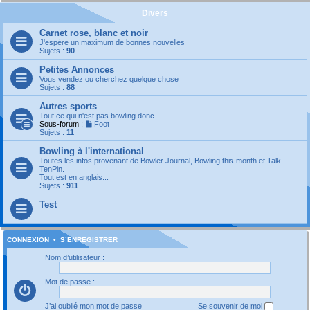
Divers
Carnet rose, blanc et noir
J'espère un maximum de bonnes nouvelles
Sujets :
90
Petites Annonces
Vous vendez ou cherchez quelque chose
Sujets :
88
Autres sports
Tout ce qui n'est pas bowling donc
Sous-forum :
Foot
Sujets :
11
Bowling à l'international
Toutes les infos provenant de Bowler Journal, Bowling this month et Talk
TenPin.
Tout est en anglais...
Sujets :
911
Test
CONNEXION
•
S’ENREGISTRER
Nom d’utilisateur :
Mot de passe :
J’ai oublié mon mot de passe
Se souvenir de moi