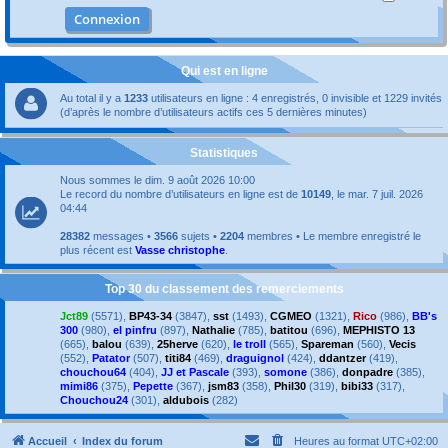
Qui est en ligne
Au total il y a
1233
utilisateurs en ligne : 4 enregistrés, 0 invisible et 1229 invités
(d’après le nombre d’utilisateurs actifs ces 5 dernières minutes)
Statistiques
Nous sommes le dim. 9 août 2026 10:00
Le record du nombre d’utilisateurs en ligne est de
10149
, le mar. 7 juil. 2026
04:44
28382
messages •
3566
sujets •
2204
membres • Le membre enregistré le
plus récent est
Vasse christophe
.
Top 30 du classement des remerciements
Jct89
(5571),
BP43-34
(3847),
sst
(1493),
CGMEO
(1321),
Rico
(986),
BB's
300
(980),
el pinfru
(897),
Nathalie
(785),
batitou
(696),
MEPHISTO 13
(665),
balou
(639),
25herve
(620),
le troll
(565),
Spareman
(560),
Vecis
(552),
Patator
(507),
titi84
(469),
draguignol
(424),
ddantzer
(419),
chouchou64
(404),
JJ et Pascale
(393),
somone
(386),
donpadre
(385),
mimi86
(375),
Pepette
(367),
jsm83
(358),
Phil30
(319),
bibi33
(317),
Chouchou24
(301),
aldubois
(282)
Accueil
Index du forum
Heures au format
UTC+02:00