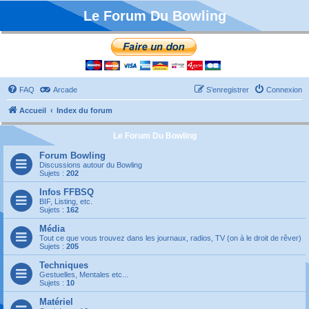
Le Forum Du Bowling
FAQ
Arcade
S’enregistrer
Connexion
Accueil
Index du forum
Le Forum Du Bowling
Forum Bowling
Discussions autour du Bowling
Sujets :
202
Infos FFBSQ
BIF, Listing, etc.
Sujets :
162
Média
Tout ce que vous trouvez dans les journaux, radios, TV (on à le droit de rêver)
Sujets :
205
Techniques
Gestuelles, Mentales etc...
Sujets :
10
Matériel