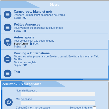
Divers
Carnet rose, blanc et noir
J'espère un maximum de bonnes nouvelles
Sujets :
90
Petites Annonces
Vous vendez ou cherchez quelque chose
Sujets :
88
Autres sports
Tout ce qui n'est pas bowling donc
Sous-forum :
Foot
Sujets :
11
Bowling à l'international
Toutes les infos provenant de Bowler Journal, Bowling this month et Talk
TenPin.
Tout est en anglais...
Sujets :
911
Test
CONNEXION
•
S’ENREGISTRER
Nom d’utilisateur :
Mot de passe :
J’ai oublié mon mot de passe
Se souvenir de moi