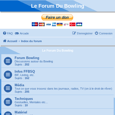
Le Forum Du Bowling
FAQ
Arcade
S’enregistrer
Connexion
Accueil
Index du forum
Le Forum Du Bowling
Forum Bowling
Discussions autour du Bowling
Sujets :
202
Infos FFBSQ
BIF, Listing, etc.
Sujets :
162
Média
Tout ce que vous trouvez dans les journaux, radios, TV (on à le droit de rêver)
Sujets :
205
Techniques
Gestuelles, Mentales etc...
Sujets :
10
Matériel