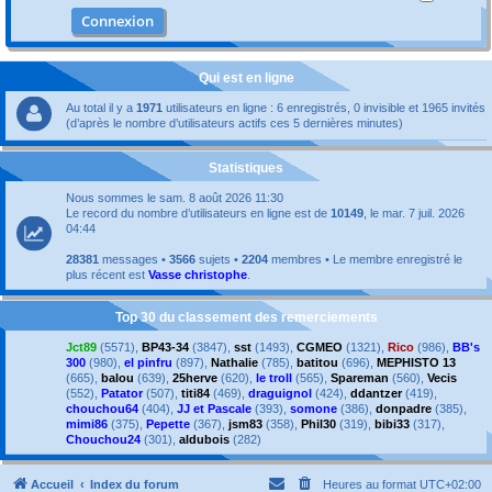
Qui est en ligne
Au total il y a
1971
utilisateurs en ligne : 6 enregistrés, 0 invisible et 1965 invités
(d’après le nombre d’utilisateurs actifs ces 5 dernières minutes)
Statistiques
Nous sommes le sam. 8 août 2026 11:30
Le record du nombre d’utilisateurs en ligne est de
10149
, le mar. 7 juil. 2026
04:44
28381
messages •
3566
sujets •
2204
membres • Le membre enregistré le
plus récent est
Vasse christophe
.
Top 30 du classement des remerciements
Jct89
(5571),
BP43-34
(3847),
sst
(1493),
CGMEO
(1321),
Rico
(986),
BB's
300
(980),
el pinfru
(897),
Nathalie
(785),
batitou
(696),
MEPHISTO 13
(665),
balou
(639),
25herve
(620),
le troll
(565),
Spareman
(560),
Vecis
(552),
Patator
(507),
titi84
(469),
draguignol
(424),
ddantzer
(419),
chouchou64
(404),
JJ et Pascale
(393),
somone
(386),
donpadre
(385),
mimi86
(375),
Pepette
(367),
jsm83
(358),
Phil30
(319),
bibi33
(317),
Chouchou24
(301),
aldubois
(282)
Accueil
Index du forum
Heures au format
UTC+02:00