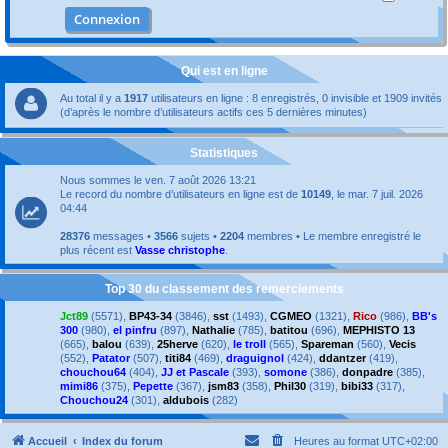
Qui est en ligne
Au total il y a
1917
utilisateurs en ligne : 8 enregistrés, 0 invisible et 1909 invités
(d’après le nombre d’utilisateurs actifs ces 5 dernières minutes)
Statistiques
Nous sommes le ven. 7 août 2026 13:21
Le record du nombre d’utilisateurs en ligne est de
10149
, le mar. 7 juil. 2026
04:44
28376
messages •
3566
sujets •
2204
membres • Le membre enregistré le
plus récent est
Vasse christophe
.
Top 30 du classement des remerciements
Jct89
(5571),
BP43-34
(3846),
sst
(1493),
CGMEO
(1321),
Rico
(986),
BB's
300
(980),
el pinfru
(897),
Nathalie
(785),
batitou
(696),
MEPHISTO 13
(665),
balou
(639),
25herve
(620),
le troll
(565),
Spareman
(560),
Vecis
(552),
Patator
(507),
titi84
(469),
draguignol
(424),
ddantzer
(419),
chouchou64
(404),
JJ et Pascale
(393),
somone
(386),
donpadre
(385),
mimi86
(375),
Pepette
(367),
jsm83
(358),
Phil30
(319),
bibi33
(317),
Chouchou24
(301),
aldubois
(282)
Accueil
Index du forum
Heures au format
UTC+02:00