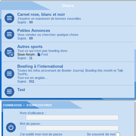
Divers
Carnet rose, blanc et noir
J'espère un maximum de bonnes nouvelles
Sujets :
90
Petites Annonces
Vous vendez ou cherchez quelque chose
Sujets :
88
Autres sports
Tout ce qui n'est pas bowling donc
Sous-forum :
Foot
Sujets :
11
Bowling à l'international
Toutes les infos provenant de Bowler Journal, Bowling this month et Talk
TenPin.
Tout est en anglais...
Sujets :
911
Test
CONNEXION
•
S’ENREGISTRER
Nom d’utilisateur :
Mot de passe :
J’ai oublié mon mot de passe
Se souvenir de moi