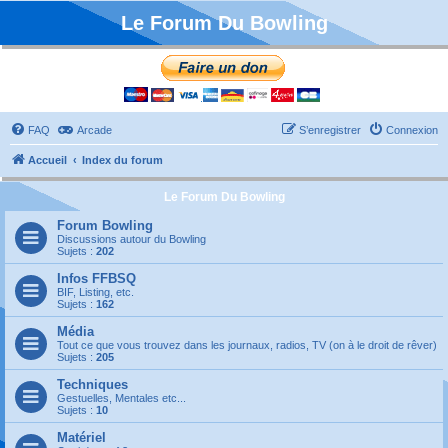
Le Forum Du Bowling
FAQ
Arcade
S’enregistrer
Connexion
Accueil
Index du forum
Le Forum Du Bowling
Forum Bowling
Discussions autour du Bowling
Sujets :
202
Infos FFBSQ
BIF, Listing, etc.
Sujets :
162
Média
Tout ce que vous trouvez dans les journaux, radios, TV (on à le droit de rêver)
Sujets :
205
Techniques
Gestuelles, Mentales etc...
Sujets :
10
Matériel