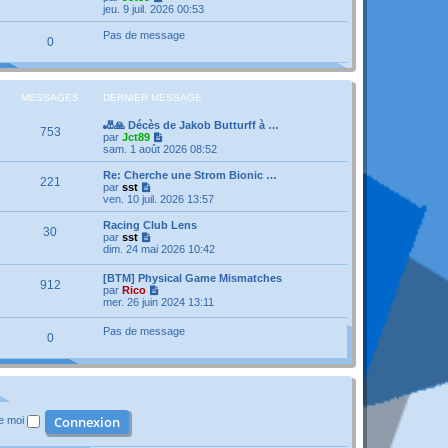
a
n
e
o
jeu. 9 juil. 2026 00:53
g
i
d
i
e
e
e
r
Pas de message
r
0
r
l
m
n
e
e
i
d
s
e
e
s
r
r
MESSAGES
DERNIER MESSAGE
a
m
n
g
e
i
e
🎳🙏 Décès de Jakob Butturff à …
s
e
753
V
par
Jct89
s
r
o
sam. 1 août 2026 08:52
a
m
i
g
e
r
e
Re: Cherche une Strom Bionic …
s
221
l
V
par
sst
s
e
o
ven. 10 juil. 2026 13:57
a
d
i
g
e
r
e
Racing Club Lens
30
r
l
V
par
sst
n
e
o
dim. 24 mai 2026 10:42
i
d
i
e
e
r
[BTM] Physical Game Mismatches
r
r
912
l
V
par
Rico
m
n
e
o
mer. 26 juin 2024 13:11
e
i
d
i
s
e
e
r
s
r
Pas de message
r
0
l
a
m
n
e
g
e
i
d
e
s
e
e
s
r
r
a
m
n
g
e
i
e
s
de moi
e
s
r
a
m