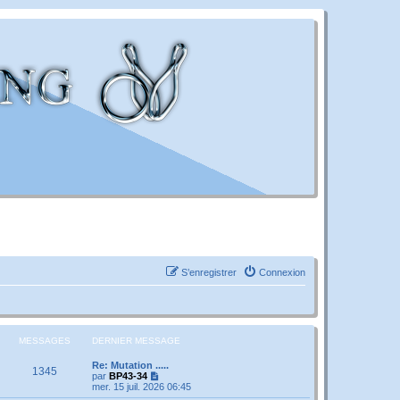
S’enregistrer
Connexion
MESSAGES
DERNIER MESSAGE
Re: Mutation .....
1345
V
par
BP43-34
o
mer. 15 juil. 2026 06:45
i