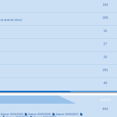
162
205
le droit de rêver)
10
27
10
291
49
SUJETS
842
Saison 2024/2025
,
Saison 2025/2026
,
Saison 2026/2027
,