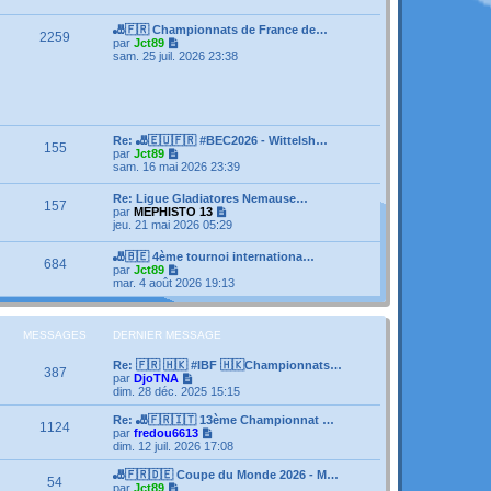
e
s
e
r
s
r
l
🎳🇫🇷 Championnats de France de…
a
m
2259
e
V
par
Jct89
g
e
d
o
sam. 25 juil. 2026 23:38
e
s
e
i
s
r
r
a
n
l
g
i
e
e
e
d
r
e
Re: 🎳🇪🇺🇫🇷 #BEC2026 - Wittelsh…
m
155
r
V
par
Jct89
e
n
o
sam. 16 mai 2026 23:39
s
i
i
s
e
r
a
Re: Ligue Gladiatores Nemause…
r
157
l
g
V
par
MEPHISTO 13
m
e
e
o
jeu. 21 mai 2026 05:29
e
d
i
s
e
r
s
🎳🇧🇪 4ème tournoi internationa…
r
684
l
a
V
par
Jct89
n
e
g
o
mar. 4 août 2026 19:13
i
d
e
i
e
e
r
r
r
l
m
n
e
MESSAGES
DERNIER MESSAGE
e
i
d
s
e
e
s
Re: 🇫🇷 🇭🇰 #IBF 🇭🇰Championnats…
r
387
r
a
V
par
DjoTNA
m
n
g
o
dim. 28 déc. 2025 15:15
e
i
e
i
s
e
r
Re: 🎳🇫🇷🇮🇹 13ème Championnat …
s
1124
r
l
V
par
fredou6613
a
m
e
o
dim. 12 juil. 2026 17:08
g
e
d
i
e
s
e
r
🎳🇫🇷🇩🇪 Coupe du Monde 2026 - M…
s
54
r
l
V
par
Jct89