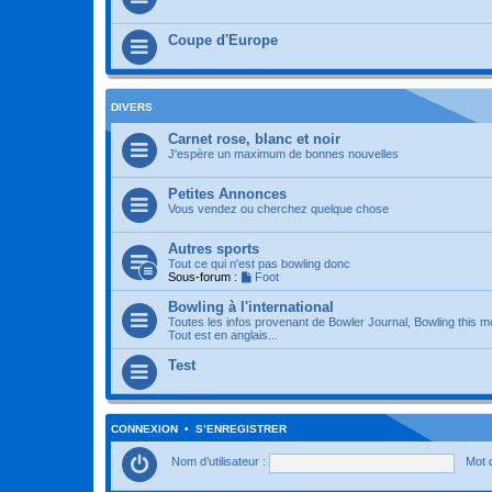
Coupe d'Europe
DIVERS
Carnet rose, blanc et noir
J'espère un maximum de bonnes nouvelles
Petites Annonces
Vous vendez ou cherchez quelque chose
Autres sports
Tout ce qui n'est pas bowling donc
Sous-forum :
Foot
Bowling à l'international
Toutes les infos provenant de Bowler Journal, Bowling this m
Tout est en anglais...
Test
CONNEXION
•
S’ENREGISTRER
Nom d’utilisateur :
Mot 