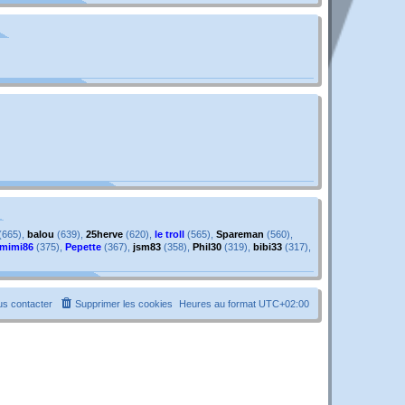
g
e
e
s
s
a
g
e
(665),
balou
(639),
25herve
(620),
le troll
(565),
Spareman
(560),
mimi86
(375),
Pepette
(367),
jsm83
(358),
Phil30
(319),
bibi33
(317),
s contacter
Supprimer les cookies
Heures au format
UTC+02:00