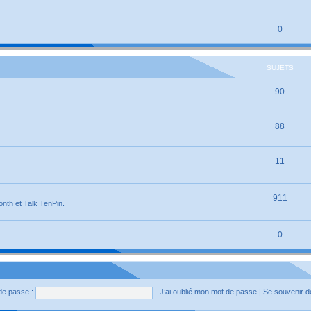
0
SUJETS
90
88
11
911
onth et Talk TenPin.
0
de passe :
J’ai oublié mon mot de passe
|
Se souvenir 