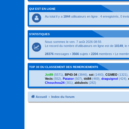
QUI EST EN LIGNE
Au total il y a
1844
utilisateurs en ligne : 4 enregistrés, 0 inv
STATISTIQUES
Nous sommes le ven. 7 août 2026 08:55
Le record du nombre d’utilisateurs en ligne est de
10149
, le
28376
messages •
3566
sujets •
2204
membres • Le membre 
TOP 30 DU CLASSEMENT DES REMERCIEMENTS
Jct89
(5571),
BP43-34
(3846),
sst
(1493),
CGMEO
(1321)
Vecis
(552),
Patator
(507),
titi84
(469),
draguignol
(424),
Chouchou24
(301),
aldubois
(282)
Accueil
Index du forum