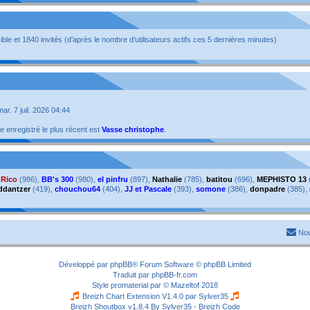
isible et 1840 invités (d’après le nombre d’utilisateurs actifs ces 5 dernières minutes)
 mar. 7 juil. 2026 04:44
enregistré le plus récent est
Vasse christophe
.
,
Rico
(986),
BB's 300
(980),
el pinfru
(897),
Nathalie
(785),
batitou
(696),
MEPHISTO 13
ddantzer
(419),
chouchou64
(404),
JJ et Pascale
(393),
somone
(386),
donpadre
(385),
Nou
Développé par
phpBB
® Forum Software © phpBB Limited
Traduit par
phpBB-fr.com
Style
promaterial
par ©
Mazeltof
2018
Breizh Chart Extension V1.4.0 par
Sylver35
Breizh Shoutbox v1.8.4
By Sylver35 - Breizh Code