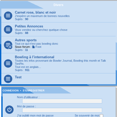
Divers
Carnet rose, blanc et noir
J'espère un maximum de bonnes nouvelles
Sujets :
90
Petites Annonces
Vous vendez ou cherchez quelque chose
Sujets :
88
Autres sports
Tout ce qui n'est pas bowling donc
Sous-forum :
Foot
Sujets :
11
Bowling à l'international
Toutes les infos provenant de Bowler Journal, Bowling this month et Talk
TenPin.
Tout est en anglais...
Sujets :
911
Test
CONNEXION
•
S’ENREGISTRER
Nom d’utilisateur :
Mot de passe :
J’ai oublié mon mot de passe
Se souvenir de moi