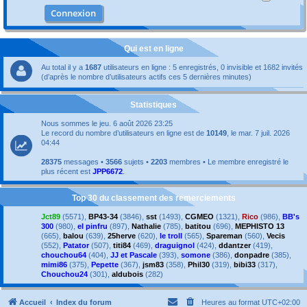
Qui est en ligne
Au total il y a
1687
utilisateurs en ligne : 5 enregistrés, 0 invisible et 1682 invités
(d’après le nombre d’utilisateurs actifs ces 5 dernières minutes)
Statistiques
Nous sommes le jeu. 6 août 2026 23:25
Le record du nombre d’utilisateurs en ligne est de
10149
, le mar. 7 juil. 2026
04:44
28375
messages •
3566
sujets •
2203
membres • Le membre enregistré le
plus récent est
JPP6672
.
Top 30 du classement des remerciements
Jct89
(5571),
BP43-34
(3846),
sst
(1493),
CGMEO
(1321),
Rico
(986),
BB's
300
(980),
el pinfru
(897),
Nathalie
(785),
batitou
(696),
MEPHISTO 13
(665),
balou
(639),
25herve
(620),
le troll
(565),
Spareman
(560),
Vecis
(552),
Patator
(507),
titi84
(469),
draguignol
(424),
ddantzer
(419),
chouchou64
(404),
JJ et Pascale
(393),
somone
(386),
donpadre
(385),
mimi86
(375),
Pepette
(367),
jsm83
(358),
Phil30
(319),
bibi33
(317),
Chouchou24
(301),
aldubois
(282)
Accueil
Index du forum
Heures au format
UTC+02:00