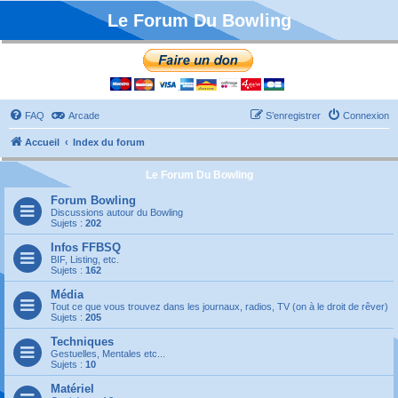
Le Forum Du Bowling
FAQ
Arcade
S’enregistrer
Connexion
Accueil
Index du forum
Le Forum Du Bowling
Forum Bowling
Discussions autour du Bowling
Sujets :
202
Infos FFBSQ
BIF, Listing, etc.
Sujets :
162
Média
Tout ce que vous trouvez dans les journaux, radios, TV (on à le droit de rêver)
Sujets :
205
Techniques
Gestuelles, Mentales etc...
Sujets :
10
Matériel