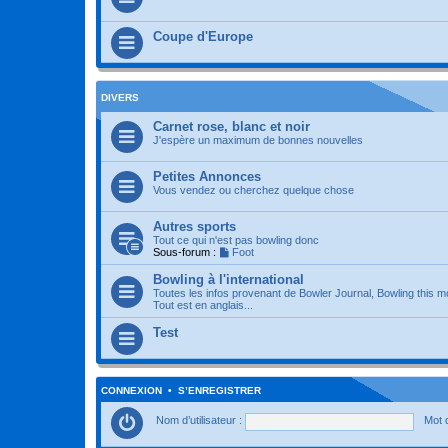
Coupe d'Europe
DIVERS
Carnet rose, blanc et noir
J'espère un maximum de bonnes nouvelles
Petites Annonces
Vous vendez ou cherchez quelque chose
Autres sports
Tout ce qui n'est pas bowling donc
Sous-forum :
Foot
Bowling à l'international
Toutes les infos provenant de Bowler Journal, Bowling this m
Tout est en anglais...
Test
CONNEXION
•
S’ENREGISTRER
Nom d’utilisateur :
Mot 