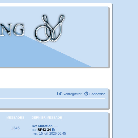
S’enregistrer
Connexion
MESSAGES
DERNIER MESSAGE
Re: Mutation .....
1345
V
par
BP43-34
o
mer. 15 juil. 2026 06:45
i