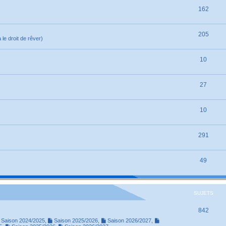
162
205
le droit de rêver)
10
27
10
291
49
SUJETS
842
Saison 2024/2025
,
Saison 2025/2026
,
Saison 2026/2027
,