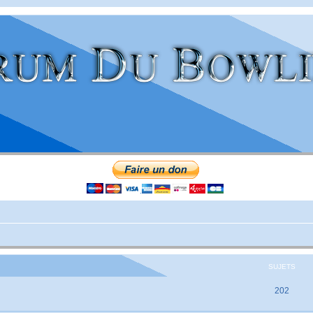
SUJETS
202