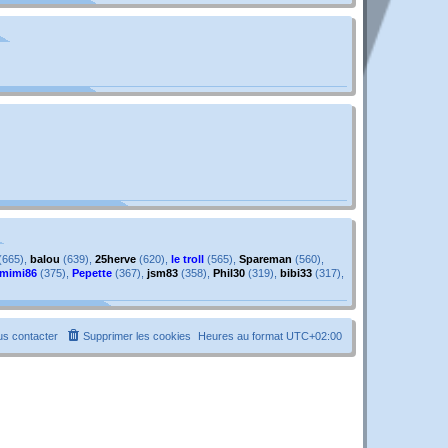
g
e
e
s
s
a
g
e
(665),
balou
(639),
25herve
(620),
le troll
(565),
Spareman
(560),
mimi86
(375),
Pepette
(367),
jsm83
(358),
Phil30
(319),
bibi33
(317),
s contacter
Supprimer les cookies
Heures au format
UTC+02:00