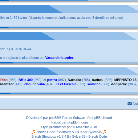
isible et 1489 invités (d’après le nombre d’utilisateurs actifs ces 5 dernières minutes)
 mar. 7 juil. 2026 04:44
enregistré le plus récent est
Vasse christophe
.
,
Rico
(986),
BB's 300
(980),
el pinfru
(897),
Nathalie
(785),
batitou
(696),
MEPHISTO 13
ddantzer
(419),
chouchou64
(404),
JJ et Pascale
(393),
somone
(386),
donpadre
(385),
Nou
Développé par
phpBB
® Forum Software © phpBB Limited
Traduit par
phpBB-fr.com
Style
promaterial
par ©
Mazeltof
2018
Breizh Chart Extension V1.4.0 par
Sylver35
Breizh Shoutbox v1.8.4
By Sylver35 - Breizh Code