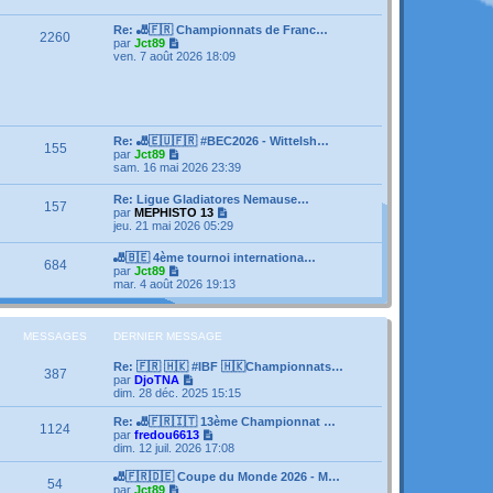
e
s
e
r
s
r
l
Re: 🎳🇫🇷 Championnats de Franc…
a
m
2260
e
V
par
Jct89
g
e
d
o
ven. 7 août 2026 18:09
e
s
e
i
s
r
r
a
n
l
g
i
e
e
e
d
r
e
Re: 🎳🇪🇺🇫🇷 #BEC2026 - Wittelsh…
m
155
r
V
par
Jct89
e
n
o
sam. 16 mai 2026 23:39
s
i
i
s
e
r
a
Re: Ligue Gladiatores Nemause…
r
157
l
g
V
par
MEPHISTO 13
m
e
e
o
jeu. 21 mai 2026 05:29
e
d
i
s
e
r
s
🎳🇧🇪 4ème tournoi internationa…
r
684
l
a
V
par
Jct89
n
e
g
o
mar. 4 août 2026 19:13
i
d
e
i
e
e
r
r
r
l
m
n
e
MESSAGES
DERNIER MESSAGE
e
i
d
s
e
e
s
Re: 🇫🇷 🇭🇰 #IBF 🇭🇰Championnats…
r
387
r
a
V
par
DjoTNA
m
n
g
o
dim. 28 déc. 2025 15:15
e
i
e
i
s
e
r
Re: 🎳🇫🇷🇮🇹 13ème Championnat …
s
1124
r
l
V
par
fredou6613
a
m
e
o
dim. 12 juil. 2026 17:08
g
e
d
i
e
s
e
r
🎳🇫🇷🇩🇪 Coupe du Monde 2026 - M…
s
54
r
l
V
par
Jct89