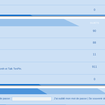
0
SUJETS
90
88
11
911
onth et Talk TenPin.
0
de passe :
J’ai oublié mon mot de passe
|
Se souvenir 