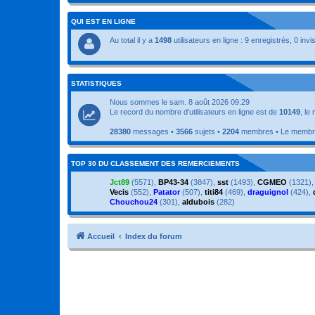
QUI EST EN LIGNE
Au total il y a
1498
utilisateurs en ligne : 9 enregistrés, 0 inv
STATISTIQUES
Nous sommes le sam. 8 août 2026 09:29
Le record du nombre d’utilisateurs en ligne est de
10149
, le
28380
messages •
3566
sujets •
2204
membres • Le membre 
TOP 30 DU CLASSEMENT DES REMERCIEMENTS
Jct89
(5571),
BP43-34
(3847),
sst
(1493),
CGMEO
(1321)
Vecis
(552),
Patator
(507),
titi84
(469),
draguignol
(424),
Chouchou24
(301),
aldubois
(282)
Accueil
Index du forum