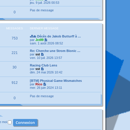
a
n
e
o
jeu. 9 juil. 2026 00:53
g
i
d
i
e
e
e
r
Pas de message
r
0
r
l
m
n
e
e
i
d
s
e
e
s
r
r
MESSAGES
DERNIER MESSAGE
a
m
n
g
e
i
e
🎳🙏 Décès de Jakob Butturff à …
s
e
753
V
par
Jct89
s
r
o
sam. 1 août 2026 08:52
a
m
i
g
e
r
e
Re: Cherche une Strom Bionic …
s
221
l
V
par
sst
s
e
o
ven. 10 juil. 2026 13:57
a
d
i
g
e
r
e
Racing Club Lens
30
r
l
V
par
sst
n
e
o
dim. 24 mai 2026 10:42
i
d
i
e
e
r
[BTM] Physical Game Mismatches
r
r
912
l
V
par
Rico
m
n
e
o
mer. 26 juin 2024 13:11
e
i
d
i
s
e
e
r
s
r
Pas de message
r
0
l
a
m
n
e
g
e
i
d
e
s
e
e
s
r
r
a
m
n
g
e
i
e
s
de moi
e
s
r
a
m