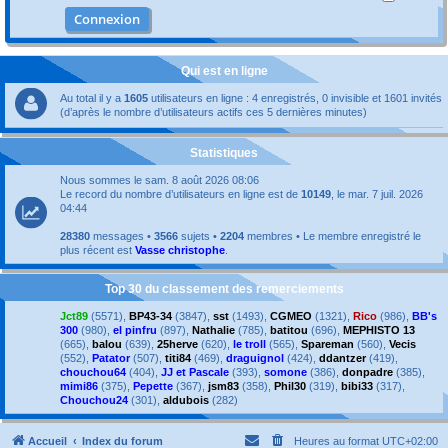
Qui est en ligne
Au total il y a
1605
utilisateurs en ligne : 4 enregistrés, 0 invisible et 1601 invités
(d’après le nombre d’utilisateurs actifs ces 5 dernières minutes)
Statistiques
Nous sommes le sam. 8 août 2026 08:06
Le record du nombre d’utilisateurs en ligne est de
10149
, le mar. 7 juil. 2026
04:44
28380
messages •
3566
sujets •
2204
membres • Le membre enregistré le
plus récent est
Vasse christophe
.
Top 30 du classement des remerciements
Jct89
(5571),
BP43-34
(3847),
sst
(1493),
CGMEO
(1321),
Rico
(986),
BB's
300
(980),
el pinfru
(897),
Nathalie
(785),
batitou
(696),
MEPHISTO 13
(665),
balou
(639),
25herve
(620),
le troll
(565),
Spareman
(560),
Vecis
(552),
Patator
(507),
titi84
(469),
draguignol
(424),
ddantzer
(419),
chouchou64
(404),
JJ et Pascale
(393),
somone
(386),
donpadre
(385),
mimi86
(375),
Pepette
(367),
jsm83
(358),
Phil30
(319),
bibi33
(317),
Chouchou24
(301),
aldubois
(282)
Accueil
Index du forum
Heures au format
UTC+02:00