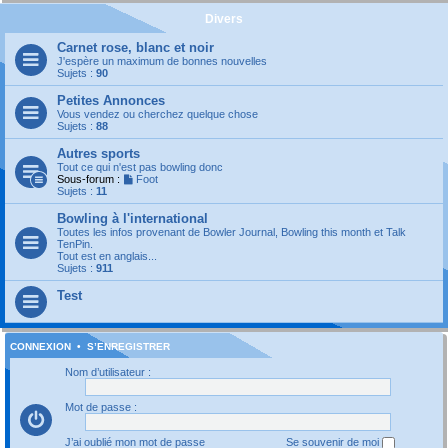
Divers
Carnet rose, blanc et noir
J'espère un maximum de bonnes nouvelles
Sujets :
90
Petites Annonces
Vous vendez ou cherchez quelque chose
Sujets :
88
Autres sports
Tout ce qui n'est pas bowling donc
Sous-forum :
Foot
Sujets :
11
Bowling à l'international
Toutes les infos provenant de Bowler Journal, Bowling this month et Talk
TenPin.
Tout est en anglais...
Sujets :
911
Test
CONNEXION
•
S’ENREGISTRER
Nom d’utilisateur :
Mot de passe :
J’ai oublié mon mot de passe
Se souvenir de moi