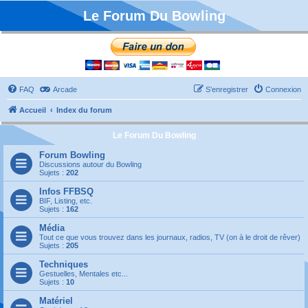
Le Forum Du Bowling
FAQ
Arcade
S’enregistrer
Connexion
Accueil
Index du forum
Le Forum Du Bowling
Forum Bowling
Discussions autour du Bowling
Sujets :
202
Infos FFBSQ
BIF, Listing, etc.
Sujets :
162
Média
Tout ce que vous trouvez dans les journaux, radios, TV (on à le droit de rêver)
Sujets :
205
Techniques
Gestuelles, Mentales etc...
Sujets :
10
Matériel