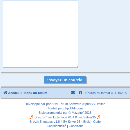
Accueil
Index du forum
Heures au format
UTC+02:00
Développé par
phpBB
® Forum Software © phpBB Limited
Traduit par
phpBB-fr.com
Style
promaterial
par ©
Mazeltof
2018
Breizh Chart Extension V1.4.0 par
Sylver35
Breizh Shoutbox v1.8.4
By Sylver35 - Breizh Code
Confidentialité
|
Conditions