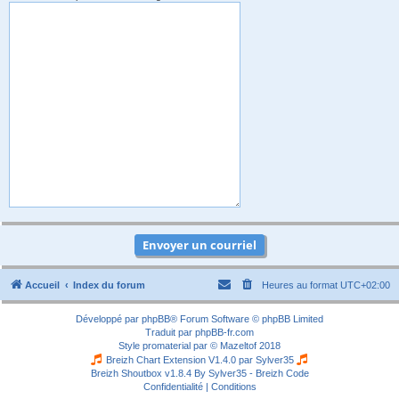
Accueil
Index du forum
Heures au format
UTC+02:00
Développé par
phpBB
® Forum Software © phpBB Limited
Traduit par
phpBB-fr.com
Style
promaterial
par ©
Mazeltof
2018
Breizh Chart Extension V1.4.0 par
Sylver35
Breizh Shoutbox v1.8.4
By Sylver35 - Breizh Code
Confidentialité
|
Conditions