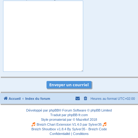
Accueil
Index du forum
Heures au format
UTC+02:00
Développé par
phpBB
® Forum Software © phpBB Limited
Traduit par
phpBB-fr.com
Style
promaterial
par ©
Mazeltof
2018
Breizh Chart Extension V1.4.0 par
Sylver35
Breizh Shoutbox v1.8.4
By Sylver35 - Breizh Code
Confidentialité
|
Conditions