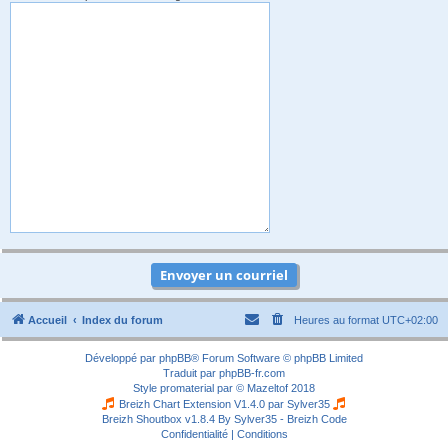
Accueil
Index du forum
Heures au format
UTC+02:00
Développé par
phpBB
® Forum Software © phpBB Limited
Traduit par
phpBB-fr.com
Style
promaterial
par ©
Mazeltof
2018
Breizh Chart Extension V1.4.0 par
Sylver35
Breizh Shoutbox v1.8.4
By Sylver35 - Breizh Code
Confidentialité
|
Conditions