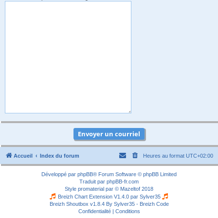
Accueil
Index du forum
Heures au format
UTC+02:00
Développé par
phpBB
® Forum Software © phpBB Limited
Traduit par
phpBB-fr.com
Style
promaterial
par ©
Mazeltof
2018
Breizh Chart Extension V1.4.0 par
Sylver35
Breizh Shoutbox v1.8.4
By Sylver35 - Breizh Code
Confidentialité
|
Conditions