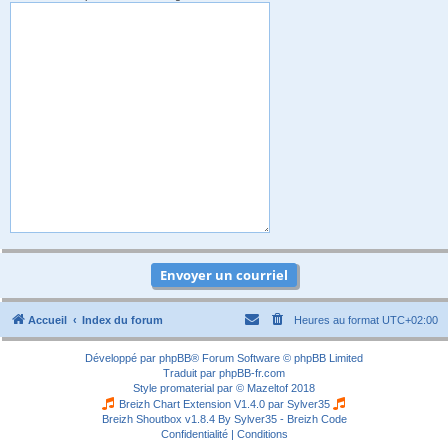
Accueil
Index du forum
Heures au format
UTC+02:00
Développé par
phpBB
® Forum Software © phpBB Limited
Traduit par
phpBB-fr.com
Style
promaterial
par ©
Mazeltof
2018
Breizh Chart Extension V1.4.0 par
Sylver35
Breizh Shoutbox v1.8.4
By Sylver35 - Breizh Code
Confidentialité
|
Conditions