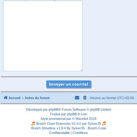
Accueil
Index du forum
Heures au format
UTC+02:00
Développé par
phpBB
® Forum Software © phpBB Limited
Traduit par
phpBB-fr.com
Style
promaterial
par ©
Mazeltof
2018
Breizh Chart Extension V1.4.0 par
Sylver35
Breizh Shoutbox v1.8.4
By Sylver35 - Breizh Code
Confidentialité
|
Conditions