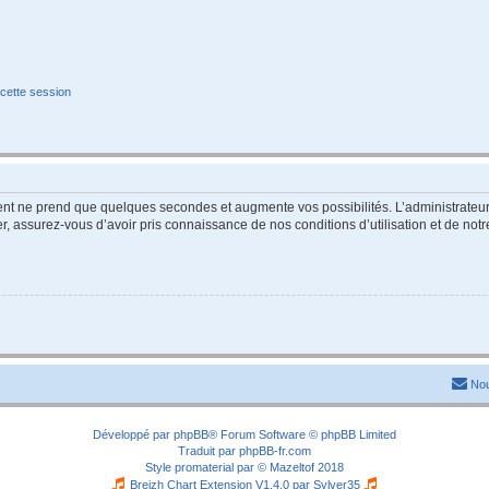
cette session
ment ne prend que quelques secondes et augmente vos possibilités. L’administrate
 assurez-vous d’avoir pris connaissance de nos conditions d’utilisation et de notre 
Nou
Développé par
phpBB
® Forum Software © phpBB Limited
Traduit par
phpBB-fr.com
Style
promaterial
par ©
Mazeltof
2018
Breizh Chart Extension V1.4.0 par
Sylver35