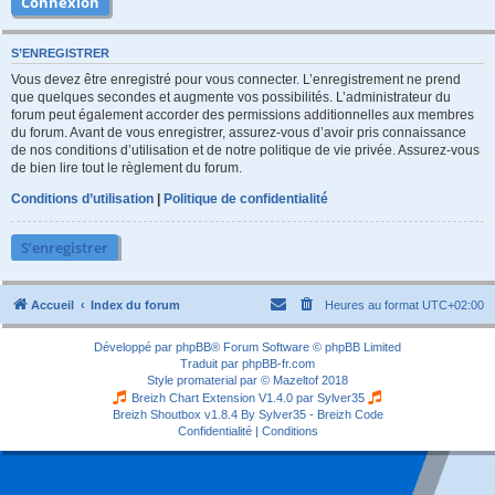
S’ENREGISTRER
Vous devez être enregistré pour vous connecter. L’enregistrement ne prend
que quelques secondes et augmente vos possibilités. L’administrateur du
forum peut également accorder des permissions additionnelles aux membres
du forum. Avant de vous enregistrer, assurez-vous d’avoir pris connaissance
de nos conditions d’utilisation et de notre politique de vie privée. Assurez-vous
de bien lire tout le règlement du forum.
Conditions d’utilisation
|
Politique de confidentialité
S’enregistrer
Accueil
Index du forum
Heures au format
UTC+02:00
Développé par
phpBB
® Forum Software © phpBB Limited
Traduit par
phpBB-fr.com
Style
promaterial
par ©
Mazeltof
2018
Breizh Chart Extension V1.4.0 par
Sylver35
Breizh Shoutbox v1.8.4
By Sylver35 - Breizh Code
Confidentialité
|
Conditions