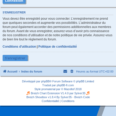
S’ENREGISTRER
Vous devez être enregistré pour vous connecter. L’enregistrement ne prend
que quelques secondes et augmente vos possibilités. L’administrateur du
forum peut également accorder des permissions additionnelles aux membres
du forum. Avant de vous enregistrer, assurez-vous d’avoir pris connaissance
de nos conditions d’utilisation et de notre politique de vie privée. Assurez-vous
de bien lire tout le règlement du forum.
Conditions d’utilisation
|
Politique de confidentialité
S’enregistrer
Accueil
Index du forum
Heures au format
UTC+02:00
Développé par
phpBB
® Forum Software © phpBB Limited
Traduit par
phpBB-fr.com
Style
promaterial
par ©
Mazeltof
2018
Breizh Chart Extension V1.4.0 par
Sylver35
Breizh Shoutbox v1.8.4
By Sylver35 - Breizh Code
Confidentialité
|
Conditions