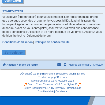
S’ENREGISTRER
Vous devez être enregistré pour vous connecter. L’enregistrement ne prend
que quelques secondes et augmente vos possibilités. L’administrateur du
forum peut également accorder des permissions additionnelles aux membres
du forum. Avant de vous enregistrer, assurez-vous d’avoir pris connaissance
de nos conditions d’utilisation et de notre politique de vie privée. Assurez-vous
de bien lire tout le règlement du forum.
Conditions d’utilisation
|
Politique de confidentialité
S’enregistrer
Accueil
Index du forum
Heures au format
UTC+02:00
Développé par
phpBB
® Forum Software © phpBB Limited
Traduit par
phpBB-fr.com
Style
promaterial
par ©
Mazeltof
2018
Breizh Chart Extension V1.4.0 par
Sylver35
Breizh Shoutbox v1.8.4
By Sylver35 - Breizh Code
Confidentialité
|
Conditions