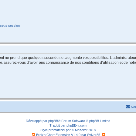
cette session
ment ne prend que quelques secondes et augmente vos possibilités. L’administrate
 assurez-vous d’avoir pris connaissance de nos conditions d’utilisation et de notre 
Nou
Développé par
phpBB
® Forum Software © phpBB Limited
Traduit par
phpBB-fr.com
Style
promaterial
par ©
Mazeltof
2018
Breizh Chart Extension V1.4.0 par
Sylver35