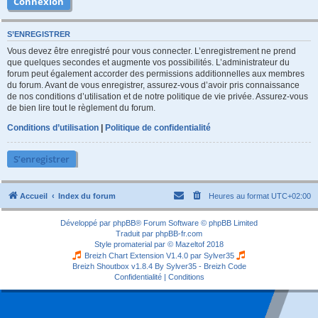
S’ENREGISTRER
Vous devez être enregistré pour vous connecter. L’enregistrement ne prend
que quelques secondes et augmente vos possibilités. L’administrateur du
forum peut également accorder des permissions additionnelles aux membres
du forum. Avant de vous enregistrer, assurez-vous d’avoir pris connaissance
de nos conditions d’utilisation et de notre politique de vie privée. Assurez-vous
de bien lire tout le règlement du forum.
Conditions d’utilisation
|
Politique de confidentialité
S’enregistrer
Accueil
Index du forum
Heures au format
UTC+02:00
Développé par
phpBB
® Forum Software © phpBB Limited
Traduit par
phpBB-fr.com
Style
promaterial
par ©
Mazeltof
2018
Breizh Chart Extension V1.4.0 par
Sylver35
Breizh Shoutbox v1.8.4
By Sylver35 - Breizh Code
Confidentialité
|
Conditions