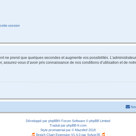
cette session
ment ne prend que quelques secondes et augmente vos possibilités. L’administrate
 assurez-vous d’avoir pris connaissance de nos conditions d’utilisation et de notre 
Nou
Développé par
phpBB
® Forum Software © phpBB Limited
Traduit par
phpBB-fr.com
Style
promaterial
par ©
Mazeltof
2018
Breizh Chart Extension V1.4.0 par
Sylver35