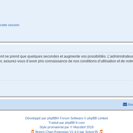
cette session
ment ne prend que quelques secondes et augmente vos possibilités. L’administrate
 assurez-vous d’avoir pris connaissance de nos conditions d’utilisation et de notre 
Nou
Développé par
phpBB
® Forum Software © phpBB Limited
Traduit par
phpBB-fr.com
Style
promaterial
par ©
Mazeltof
2018
Breizh Chart Extension V1.4.0 par
Sylver35