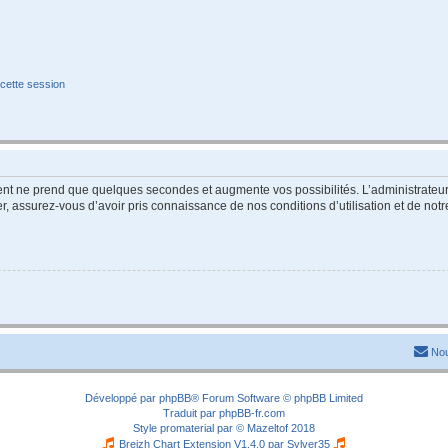
cette session
ment ne prend que quelques secondes et augmente vos possibilités. L’administrate
 assurez-vous d’avoir pris connaissance de nos conditions d’utilisation et de notre 
Nou
Développé par
phpBB
® Forum Software © phpBB Limited
Traduit par
phpBB-fr.com
Style
promaterial
par ©
Mazeltof
2018
Breizh Chart Extension V1.4.0 par
Sylver35