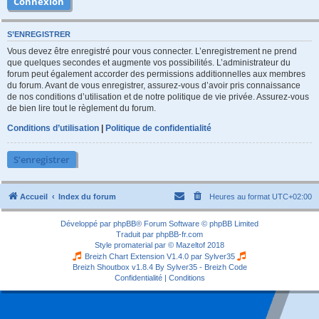
S’ENREGISTRER
Vous devez être enregistré pour vous connecter. L’enregistrement ne prend
que quelques secondes et augmente vos possibilités. L’administrateur du
forum peut également accorder des permissions additionnelles aux membres
du forum. Avant de vous enregistrer, assurez-vous d’avoir pris connaissance
de nos conditions d’utilisation et de notre politique de vie privée. Assurez-vous
de bien lire tout le règlement du forum.
Conditions d’utilisation
|
Politique de confidentialité
S’enregistrer
Accueil
Index du forum
Heures au format
UTC+02:00
Développé par
phpBB
® Forum Software © phpBB Limited
Traduit par
phpBB-fr.com
Style
promaterial
par ©
Mazeltof
2018
Breizh Chart Extension V1.4.0 par
Sylver35
Breizh Shoutbox v1.8.4
By Sylver35 - Breizh Code
Confidentialité
|
Conditions