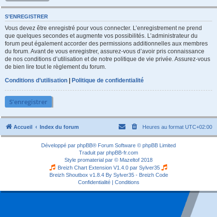
S’ENREGISTRER
Vous devez être enregistré pour vous connecter. L’enregistrement ne prend
que quelques secondes et augmente vos possibilités. L’administrateur du
forum peut également accorder des permissions additionnelles aux membres
du forum. Avant de vous enregistrer, assurez-vous d’avoir pris connaissance
de nos conditions d’utilisation et de notre politique de vie privée. Assurez-vous
de bien lire tout le règlement du forum.
Conditions d’utilisation
|
Politique de confidentialité
S’enregistrer
Accueil
Index du forum
Heures au format
UTC+02:00
Développé par
phpBB
® Forum Software © phpBB Limited
Traduit par
phpBB-fr.com
Style
promaterial
par ©
Mazeltof
2018
Breizh Chart Extension V1.4.0 par
Sylver35
Breizh Shoutbox v1.8.4
By Sylver35 - Breizh Code
Confidentialité
|
Conditions