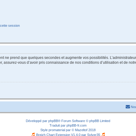
cette session
ment ne prend que quelques secondes et augmente vos possibilités. L’administrate
 assurez-vous d’avoir pris connaissance de nos conditions d’utilisation et de notre 
Nou
Développé par
phpBB
® Forum Software © phpBB Limited
Traduit par
phpBB-fr.com
Style
promaterial
par ©
Mazeltof
2018
Breizh Chart Extension V1.4.0 par
Sylver35