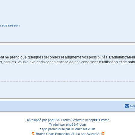
cette session
ment ne prend que quelques secondes et augmente vos possibilités. L’administrate
 assurez-vous d’avoir pris connaissance de nos conditions d’utilisation et de notre 
Nou
Développé par
phpBB
® Forum Software © phpBB Limited
Traduit par
phpBB-fr.com
Style
promaterial
par ©
Mazeltof
2018
Breizh Chart Extension V1.4.0 par
Sylver35