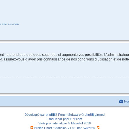
cette session
ment ne prend que quelques secondes et augmente vos possibilités. L’administrate
 assurez-vous d’avoir pris connaissance de nos conditions d’utilisation et de notre 
Nou
Développé par
phpBB
® Forum Software © phpBB Limited
Traduit par
phpBB-fr.com
Style
promaterial
par ©
Mazeltof
2018
Breizh Chart Extension V1.4.0 par
Sylver35