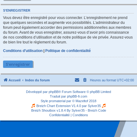
S’ENREGISTRER
Vous devez être enregistré pour vous connecter. L’enregistrement ne prend
que quelques secondes et augmente vos possibilités. L’administrateur du
forum peut également accorder des permissions additionnelles aux membres
du forum. Avant de vous enregistrer, assurez-vous d’avoir pris connaissance
de nos conditions d’utilisation et de notre politique de vie privée. Assurez-vous
de bien lire tout le règlement du forum.
Conditions d’utilisation
|
Politique de confidentialité
S’enregistrer
Accueil
Index du forum
Heures au format
UTC+02:00
Développé par
phpBB
® Forum Software © phpBB Limited
Traduit par
phpBB-fr.com
Style
promaterial
par ©
Mazeltof
2018
Breizh Chart Extension V1.4.0 par
Sylver35
Breizh Shoutbox v1.8.4
By Sylver35 - Breizh Code
Confidentialité
|
Conditions