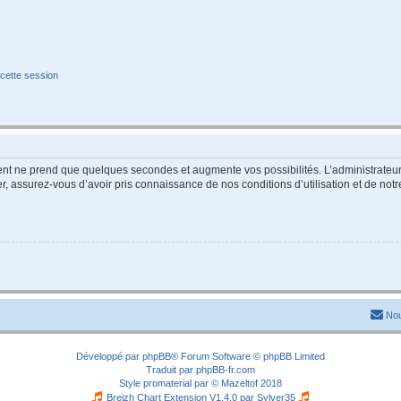
cette session
ment ne prend que quelques secondes et augmente vos possibilités. L’administrate
 assurez-vous d’avoir pris connaissance de nos conditions d’utilisation et de notre 
Nou
Développé par
phpBB
® Forum Software © phpBB Limited
Traduit par
phpBB-fr.com
Style
promaterial
par ©
Mazeltof
2018
Breizh Chart Extension V1.4.0 par
Sylver35