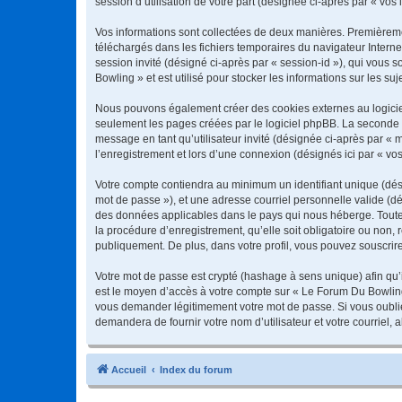
session d’utilisation de votre part (désignée ci-après par « vos 
Vos informations sont collectées de deux manières. Premièremen
téléchargés dans les fichiers temporaires du navigateur Internet
session invité (désigné ci-après par « session-id »), qui vous
Bowling » et est utilisé pour stocker les informations sur les su
Nous pouvons également créer des cookies externes au logiciel
seulement les pages créées par le logiciel phpBB. La seconde ma
message en tant qu’utilisateur invité (désignée ci-après par «
l’enregistrement et lors d’une connexion (désignés ici par « v
Votre compte contiendra au minimum un identifiant unique (dési
mot de passe »), et une adresse courriel personnelle valide (dé
des données applicables dans le pays qui nous héberge. Toute 
la procédure d’enregistrement, qu’elle soit obligatoire ou non,
publiquement. De plus, dans votre profil, vous pouvez souscrire
Votre mot de passe est crypté (hashage à sens unique) afin qu’i
est le moyen d’accès à votre compte sur « Le Forum Du Bowlin
vous demander légitimement votre mot de passe. Si vous oubliez
demandera de fournir votre nom d’utilisateur et votre courriel
Accueil
Index du forum