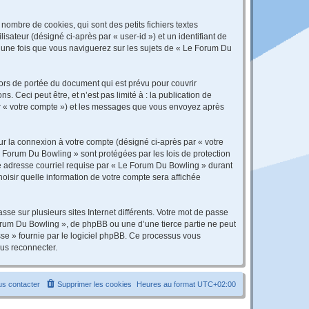
ombre de cookies, qui sont des petits fichiers textes
isateur (désigné ci-après par « user-id ») et un identifiant de
é une fois que vous naviguerez sur les sujets de « Le Forum Du
rs de portée du document qui est prévu pour couvrir
Ceci peut être, et n’est pas limité à : la publication de
par « votre compte ») et les messages que vous envoyez après
ur la connexion à votre compte (désigné ci-après par « votre
e Forum Du Bowling » sont protégées par les lois de protection
re adresse courriel requise par « Le Forum Du Bowling » durant
hoisir quelle information de votre compte sera affichée
se sur plusieurs sites Internet différents. Votre mot de passe
rum Du Bowling », de phpBB ou une d’une tierce partie ne peut
sse » fournie par le logiciel phpBB. Ce processus vous
ous reconnecter.
s contacter
Supprimer les cookies
Heures au format
UTC+02:00