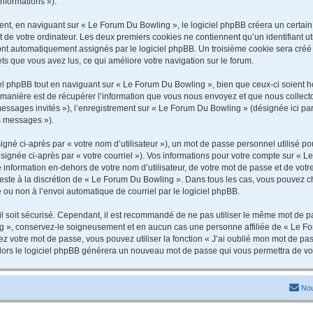
informations »).
t, en naviguant sur « Le Forum Du Bowling », le logiciel phpBB créera un certain n
 de votre ordinateur. Les deux premiers cookies ne contiennent qu’un identifiant util
 sont automatiquement assignés par le logiciel phpBB. Un troisième cookie sera cré
jets que vous avez lus, ce qui améliore votre navigation sur le forum.
 phpBB tout en naviguant sur « Le Forum Du Bowling », bien que ceux-ci soient ho
nière est de récupérer l’information que vous nous envoyez et que nous collectons. 
 messages invités »), l’enregistrement sur « Le Forum Du Bowling » (désignée ici 
os messages »).
gné ci-après par « votre nom d’utilisateur »), un mot de passe personnel utilisé po
signée ci-après par « votre courriel »). Vos informations pour votre compte sur « L
information en-dehors de votre nom d’utilisateur, de votre mot de passe et de vot
 reste à la discrétion de « Le Forum Du Bowling ». Dans tous les cas, vous pouvez c
 ou non à l’envoi automatique de courriel par le logiciel phpBB.
l soit sécurisé. Cependant, il est recommandé de ne pas utiliser le même mot de pas
g », conservez-le soigneusement et en aucun cas une personne affiliée de « Le Fo
 votre mot de passe, vous pouvez utiliser la fonction « J’ai oublié mon mot de pa
, alors le logiciel phpBB générera un nouveau mot de passe qui vous permettra de v
Nou