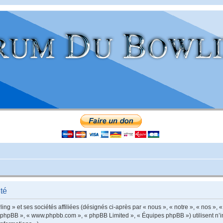
té
g » et ses sociétés affiliées (désignés ci-après par « nous », « notre », « nos », 
iel phpBB », « www.phpbb.com », « phpBB Limited », « Équipes phpBB ») utilisent n’