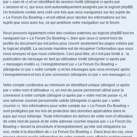
par « user-id ») et un identifiant de session invité (désigné ci-après par
« session-id »), qui vous sont automatiquement assignés par le logiciel phpBB.
Un troisième cookie sera créé une fois que vous naviguerez sur les sujets de
« Le Forum Du Bowling » et est utilisé pour stocker les informations sur les
sujets que vous avez lus, ce qui améliore votre navigation sur le forum.
Nous pouvons également créer des cookies externes au logiciel phpBB tout en
naviguant sur « Le Forum Du Bowling », bien que ceux-ci soient hors de
portée du document qui est prévu pour couvrir seulement les pages créées par
le logiciel phpBB. La seconde manière est de récupérer l’information que vous
nous envoyez et que nous collectons. Ceci peut être, et n’est pas limité à : la
publication de message en tant qu’utilisateur invité (désignée ci-après par
« messages invités »), l’enregistrement sur « Le Forum Du Bowling »
(désignée ici par « votre compte ») et les messages que vous envoyez après
l’enregistrement et lors d’une connexion (désignés ici par « vos messages »).
Votre compte contiendra au minimum un identifiant unique (désigné ci-après
par « votre nom d’utilisateur »), un mot de passe personnel utilisé pour la
connexion à votre compte (désigné ci-après par « votre mot de passe »), et
une adresse courriel personnelle valide (désignée ci-après par « votre
courriel »). Vos informations pour votre compte sur « Le Forum Du Bowling »
sont protégées par les lois de protection des données applicables dans le
pays qui nous héberge. Toute information en-dehors de votre nom d’utilisateur,
de votre mot de passe et de votre adresse courriel requise par « Le Forum Du
Bowling » durant la procédure d’enregistrement, qu’elle soit obligatoire ou
non, reste à la discrétion de « Le Forum Du Bowling ». Dans tous les cas, vous