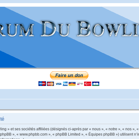
té
g » et ses sociétés affiliées (désignés ci-après par « nous », « notre », « nos », 
iel phpBB », « www.phpbb.com », « phpBB Limited », « Équipes phpBB ») utilisent n’