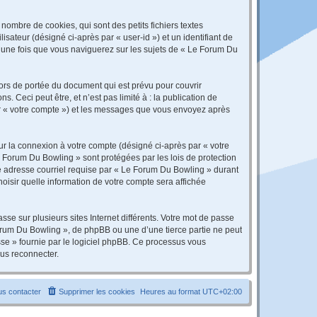
ombre de cookies, qui sont des petits fichiers textes
isateur (désigné ci-après par « user-id ») et un identifiant de
é une fois que vous naviguerez sur les sujets de « Le Forum Du
rs de portée du document qui est prévu pour couvrir
Ceci peut être, et n’est pas limité à : la publication de
par « votre compte ») et les messages que vous envoyez après
ur la connexion à votre compte (désigné ci-après par « votre
e Forum Du Bowling » sont protégées par les lois de protection
re adresse courriel requise par « Le Forum Du Bowling » durant
hoisir quelle information de votre compte sera affichée
se sur plusieurs sites Internet différents. Votre mot de passe
rum Du Bowling », de phpBB ou une d’une tierce partie ne peut
sse » fournie par le logiciel phpBB. Ce processus vous
ous reconnecter.
s contacter
Supprimer les cookies
Heures au format
UTC+02:00