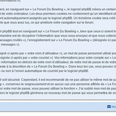
informations »).
t, en naviguant sur « Le Forum Du Bowling », le logiciel phpBB créera un certain n
 de votre ordinateur. Les deux premiers cookies ne contiennent qu’un identifiant util
 sont automatiquement assignés par le logiciel phpBB. Un troisième cookie sera cré
jets que vous avez lus, ce qui améliore votre navigation sur le forum.
 phpBB tout en naviguant sur « Le Forum Du Bowling », bien que ceux-ci soient ho
nière est de récupérer l’information que vous nous envoyez et que nous collectons. 
 messages invités »), l’enregistrement sur « Le Forum Du Bowling » (désignée ici 
os messages »).
gné ci-après par « votre nom d’utilisateur »), un mot de passe personnel utilisé po
signée ci-après par « votre courriel »). Vos informations pour votre compte sur « L
information en-dehors de votre nom d’utilisateur, de votre mot de passe et de vot
 reste à la discrétion de « Le Forum Du Bowling ». Dans tous les cas, vous pouvez c
 ou non à l’envoi automatique de courriel par le logiciel phpBB.
l soit sécurisé. Cependant, il est recommandé de ne pas utiliser le même mot de pas
g », conservez-le soigneusement et en aucun cas une personne affiliée de « Le Fo
 votre mot de passe, vous pouvez utiliser la fonction « J’ai oublié mon mot de pa
, alors le logiciel phpBB générera un nouveau mot de passe qui vous permettra de v
Nou