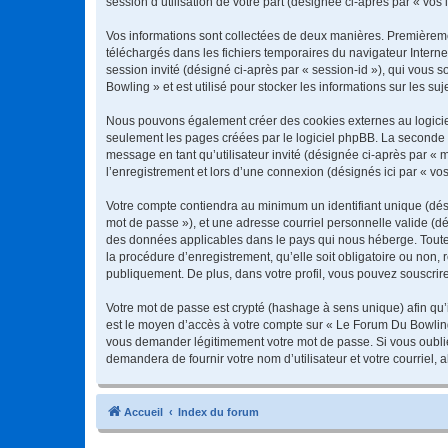
session d’utilisation de votre part (désignée ci-après par « vos 
Vos informations sont collectées de deux manières. Premièremen
téléchargés dans les fichiers temporaires du navigateur Internet
session invité (désigné ci-après par « session-id »), qui vous
Bowling » et est utilisé pour stocker les informations sur les su
Nous pouvons également créer des cookies externes au logiciel
seulement les pages créées par le logiciel phpBB. La seconde ma
message en tant qu’utilisateur invité (désignée ci-après par «
l’enregistrement et lors d’une connexion (désignés ici par « v
Votre compte contiendra au minimum un identifiant unique (dési
mot de passe »), et une adresse courriel personnelle valide (dé
des données applicables dans le pays qui nous héberge. Toute 
la procédure d’enregistrement, qu’elle soit obligatoire ou non,
publiquement. De plus, dans votre profil, vous pouvez souscrire
Votre mot de passe est crypté (hashage à sens unique) afin qu’i
est le moyen d’accès à votre compte sur « Le Forum Du Bowlin
vous demander légitimement votre mot de passe. Si vous oubliez
demandera de fournir votre nom d’utilisateur et votre courriel
Accueil
Index du forum