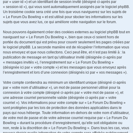
par « user-id ») et un identifiant de session invité (désigné ci-après par
« session-id »), qui vous sont automatiquement assignés par le logiciel phpBB.
Un troisième cookie sera créé une fois que vous naviguerez sur les sujets de
« Le Forum Du Bowling » et est utilisé pour stocker les informations sur les
sujets que vous avez lus, ce qui améliore votre navigation sur le forum.
Nous pouvons également créer des cookies externes au logiciel phpBB tout en
naviguant sur « Le Forum Du Bowling », bien que ceux-ci soient hors de
portée du document qui est prévu pour couvrir seulement les pages créées par
le logiciel phpBB. La seconde manière est de récupérer l’information que vous
nous envoyez et que nous collectons. Ceci peut être, et n’est pas limité à : la
publication de message en tant qu’utilisateur invité (désignée ci-après par
« messages invités »), l’enregistrement sur « Le Forum Du Bowling »
(désignée ici par « votre compte ») et les messages que vous envoyez après
l’enregistrement et lors d’une connexion (désignés ici par « vos messages »).
Votre compte contiendra au minimum un identifiant unique (désigné ci-après
par « votre nom d’utilisateur »), un mot de passe personnel utilisé pour la
connexion à votre compte (désigné ci-après par « votre mot de passe »), et
une adresse courriel personnelle valide (désignée ci-après par « votre
courriel »). Vos informations pour votre compte sur « Le Forum Du Bowling »
sont protégées par les lois de protection des données applicables dans le
pays qui nous héberge. Toute information en-dehors de votre nom d’utilisateur,
de votre mot de passe et de votre adresse courriel requise par « Le Forum Du
Bowling » durant la procédure d’enregistrement, qu’elle soit obligatoire ou
non, reste à la discrétion de « Le Forum Du Bowling ». Dans tous les cas, vous