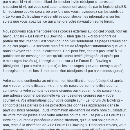
par « user-id ») et un identifiant de session invité (désigné ci-après par
« session-id »), qui vous sont automatiquement assignés par le logiciel phpBB.
Un troisième cookie sera créé une fois que vous naviguerez sur les sujets de
« Le Forum Du Bowling » et est utilisé pour stocker les informations sur les
sujets que vous avez lus, ce qui améliore votre navigation sur le forum.
Nous pouvons également créer des cookies externes au logiciel phpBB tout en
naviguant sur « Le Forum Du Bowling », bien que ceux-ci soient hors de
portée du document qui est prévu pour couvrir seulement les pages créées par
le logiciel phpBB. La seconde manière est de récupérer l’information que vous
nous envoyez et que nous collectons. Ceci peut être, et n’est pas limité à : la
publication de message en tant qu’utilisateur invité (désignée ci-après par
« messages invités »), l’enregistrement sur « Le Forum Du Bowling »
(désignée ici par « votre compte ») et les messages que vous envoyez après
l’enregistrement et lors d’une connexion (désignés ici par « vos messages »).
Votre compte contiendra au minimum un identifiant unique (désigné ci-après
par « votre nom d’utilisateur »), un mot de passe personnel utilisé pour la
connexion à votre compte (désigné ci-après par « votre mot de passe »), et
une adresse courriel personnelle valide (désignée ci-après par « votre
courriel »). Vos informations pour votre compte sur « Le Forum Du Bowling »
sont protégées par les lois de protection des données applicables dans le
pays qui nous héberge. Toute information en-dehors de votre nom d’utilisateur,
de votre mot de passe et de votre adresse courriel requise par « Le Forum Du
Bowling » durant la procédure d’enregistrement, qu’elle soit obligatoire ou
non, reste à la discrétion de « Le Forum Du Bowling ». Dans tous les cas, vous