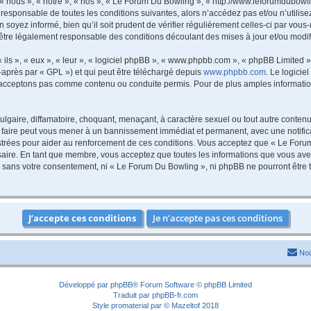
 nous », « notre », « nos », « Le Forum Du Bowling », « http://www.leforumdubowli
 responsable de toutes les conditions suivantes, alors n’accédez pas et/ou n’utili
 soyez informé, bien qu’il soit prudent de vérifier régulièrement celles-ci par vou
être légalement responsable des conditions découlant des mises à jour et/ou modif
ls », « eux », « leur », « logiciel phpBB », « www.phpbb.com », « phpBB Limited »,
-après par « GPL ») et qui peut être téléchargé depuis
www.phpbb.com
. Le logicie
acceptons pas comme contenu ou conduite permis. Pour de plus amples informations
lgaire, diffamatoire, choquant, menaçant, à caractère sexuel ou tout autre contenu 
 faire peut vous mener à un bannissement immédiat et permanent, avec une notificat
trées pour aider au renforcement de ces conditions. Vous acceptez que « Le Forum
saire. En tant que membre, vous acceptez que toutes les informations que vous av
tie sans votre consentement, ni « Le Forum Du Bowling », ni phpBB ne pourront êtr
Nou
Développé par
phpBB
® Forum Software © phpBB Limited
Traduit par
phpBB-fr.com
Style
promaterial
par ©
Mazeltof
2018