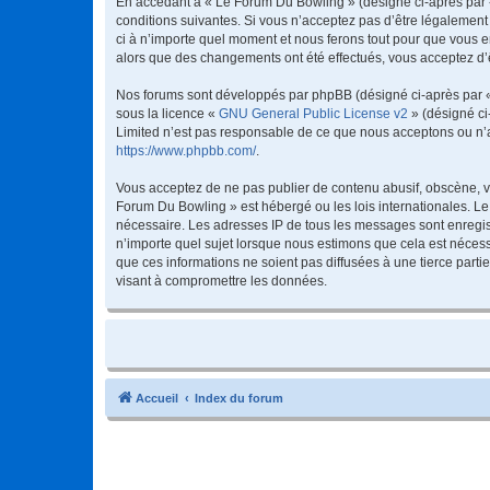
En accédant à « Le Forum Du Bowling » (désigné ci-après par «
conditions suivantes. Si vous n’acceptez pas d’être légalement
ci à n’importe quel moment et nous ferons tout pour que vous en
alors que des changements ont été effectués, vous acceptez d’
Nos forums sont développés par phpBB (désigné ci-après par « i
sous la licence «
GNU General Public License v2
» (désigné ci
Limited n’est pas responsable de ce que nous acceptons ou n’
https://www.phpbb.com/
.
Vous acceptez de ne pas publier de contenu abusif, obscène, vu
Forum Du Bowling » est hébergé ou les lois internationales. Le
nécessaire. Les adresses IP de tous les messages sont enregis
n’importe quel sujet lorsque nous estimons que cela est néces
que ces informations ne soient pas diffusées à une tierce par
visant à compromettre les données.
Accueil
Index du forum