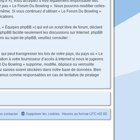
ng.fr »), vous acceptez d’être légalement responsable des
sez pas « Le Forum Du Bowling ». Nous pouvons modifier celles-
s-même. Si vous continuez d’utiliser « Le Forum Du Bowling »
ications.
 « Équipes phpBB ») qui est un script libre de forum, déclaré
l phpBB facilite seulement les discussions sur Internet. phpBB
 au sujet de phpBB, veuillez consulter :
qui peut transgresser les lois de votre pays, du pays où « Le
ion à votre fournisseur d’accès à Internet si nous le jugeons
 Du Bowling » supprime, modifie, déplace ou verrouille
ez saisies soient stockées dans notre base de données. Bien
e tenus comme responsables en cas de tentative de piratage
s contacter
Supprimer les cookies
Heures au format
UTC+02:00