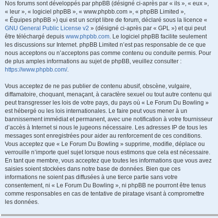
Nos forums sont développés par phpBB (désigné ci-après par « ils », « eux »,
« leur », « logiciel phpBB », « www.phpbb.com », « phpBB Limited »,
« Équipes phpBB ») qui est un script libre de forum, déclaré sous la licence «
GNU General Public License v2
» (désigné ci-après par « GPL ») et qui peut
être téléchargé depuis
www.phpbb.com
. Le logiciel phpBB facilite seulement
les discussions sur Internet. phpBB Limited n’est pas responsable de ce que
nous acceptons ou n’acceptons pas comme contenu ou conduite permis. Pour
de plus amples informations au sujet de phpBB, veuillez consulter :
https://www.phpbb.com/
.
Vous acceptez de ne pas publier de contenu abusif, obscène, vulgaire,
diffamatoire, choquant, menaçant, à caractère sexuel ou tout autre contenu qui
peut transgresser les lois de votre pays, du pays où « Le Forum Du Bowling »
est hébergé ou les lois internationales. Le faire peut vous mener à un
bannissement immédiat et permanent, avec une notification à votre fournisseur
d’accès à Internet si nous le jugeons nécessaire. Les adresses IP de tous les
messages sont enregistrées pour aider au renforcement de ces conditions.
Vous acceptez que « Le Forum Du Bowling » supprime, modifie, déplace ou
verrouille n’importe quel sujet lorsque nous estimons que cela est nécessaire.
En tant que membre, vous acceptez que toutes les informations que vous avez
saisies soient stockées dans notre base de données. Bien que ces
informations ne soient pas diffusées à une tierce partie sans votre
consentement, ni « Le Forum Du Bowling », ni phpBB ne pourront être tenus
comme responsables en cas de tentative de piratage visant à compromettre
les données.