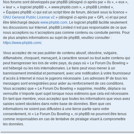
Nos forums sont développés par phpBB (désigné ci-après par « ils », « eux »,
« leur », « logiciel phpBB », « www.phpbb.com », « phpBB Limited »,
« Équipes phpBB ») qui est un script libre de forum, déclaré sous la licence «
GNU General Public License v2
» (désigné ci-après par « GPL ») et qui peut
être téléchargé depuis
www.phpbb.com
. Le logiciel phpBB facilite seulement
les discussions sur Internet. phpBB Limited n’est pas responsable de ce que
nous acceptons ou n’acceptons pas comme contenu ou conduite permis. Pour
de plus amples informations au sujet de phpBB, veuillez consulter :
https://www.phpbb.com/
.
Vous acceptez de ne pas publier de contenu abusif, obscène, vulgaire,
diffamatoire, choquant, menaçant, à caractère sexuel ou tout autre contenu qui
peut transgresser les lois de votre pays, du pays où « Le Forum Du Bowling »
est hébergé ou les lois internationales. Le faire peut vous mener à un
bannissement immédiat et permanent, avec une notification à votre fournisseur
d’accès à Internet si nous le jugeons nécessaire. Les adresses IP de tous les
messages sont enregistrées pour aider au renforcement de ces conditions.
Vous acceptez que « Le Forum Du Bowling » supprime, modifie, déplace ou
verrouille n’importe quel sujet lorsque nous estimons que cela est nécessaire.
En tant que membre, vous acceptez que toutes les informations que vous avez
saisies soient stockées dans notre base de données. Bien que ces
informations ne soient pas diffusées à une tierce partie sans votre
consentement, ni « Le Forum Du Bowling », ni phpBB ne pourront être tenus
comme responsables en cas de tentative de piratage visant à compromettre
les données.