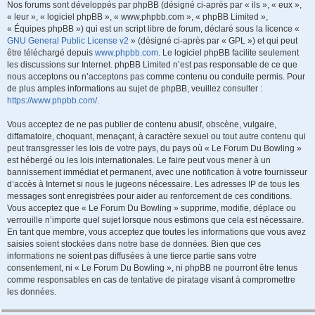
Nos forums sont développés par phpBB (désigné ci-après par « ils », « eux »,
« leur », « logiciel phpBB », « www.phpbb.com », « phpBB Limited »,
« Équipes phpBB ») qui est un script libre de forum, déclaré sous la licence «
GNU General Public License v2
» (désigné ci-après par « GPL ») et qui peut
être téléchargé depuis
www.phpbb.com
. Le logiciel phpBB facilite seulement
les discussions sur Internet. phpBB Limited n’est pas responsable de ce que
nous acceptons ou n’acceptons pas comme contenu ou conduite permis. Pour
de plus amples informations au sujet de phpBB, veuillez consulter :
https://www.phpbb.com/
.
Vous acceptez de ne pas publier de contenu abusif, obscène, vulgaire,
diffamatoire, choquant, menaçant, à caractère sexuel ou tout autre contenu qui
peut transgresser les lois de votre pays, du pays où « Le Forum Du Bowling »
est hébergé ou les lois internationales. Le faire peut vous mener à un
bannissement immédiat et permanent, avec une notification à votre fournisseur
d’accès à Internet si nous le jugeons nécessaire. Les adresses IP de tous les
messages sont enregistrées pour aider au renforcement de ces conditions.
Vous acceptez que « Le Forum Du Bowling » supprime, modifie, déplace ou
verrouille n’importe quel sujet lorsque nous estimons que cela est nécessaire.
En tant que membre, vous acceptez que toutes les informations que vous avez
saisies soient stockées dans notre base de données. Bien que ces
informations ne soient pas diffusées à une tierce partie sans votre
consentement, ni « Le Forum Du Bowling », ni phpBB ne pourront être tenus
comme responsables en cas de tentative de piratage visant à compromettre
les données.