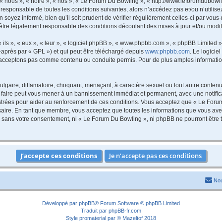
 nous », « notre », « nos », « Le Forum Du Bowling », « http://www.leforumdubowli
 responsable de toutes les conditions suivantes, alors n’accédez pas et/ou n’utili
 soyez informé, bien qu’il soit prudent de vérifier régulièrement celles-ci par vou
être légalement responsable des conditions découlant des mises à jour et/ou modif
ls », « eux », « leur », « logiciel phpBB », « www.phpbb.com », « phpBB Limited »,
-après par « GPL ») et qui peut être téléchargé depuis
www.phpbb.com
. Le logicie
acceptons pas comme contenu ou conduite permis. Pour de plus amples informations
lgaire, diffamatoire, choquant, menaçant, à caractère sexuel ou tout autre contenu 
 faire peut vous mener à un bannissement immédiat et permanent, avec une notificat
trées pour aider au renforcement de ces conditions. Vous acceptez que « Le Forum
saire. En tant que membre, vous acceptez que toutes les informations que vous av
tie sans votre consentement, ni « Le Forum Du Bowling », ni phpBB ne pourront êtr
Nou
Développé par
phpBB
® Forum Software © phpBB Limited
Traduit par
phpBB-fr.com
Style
promaterial
par ©
Mazeltof
2018