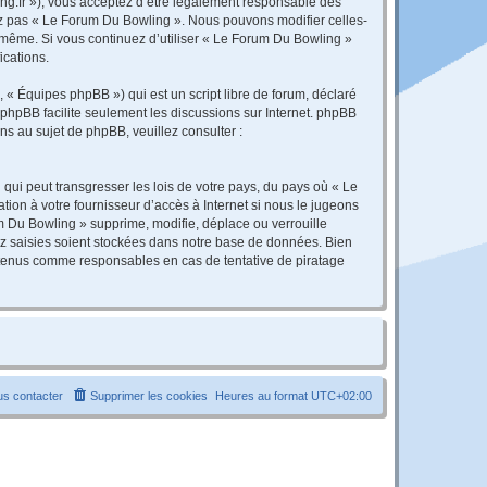
ng.fr »), vous acceptez d’être légalement responsable des
sez pas « Le Forum Du Bowling ». Nous pouvons modifier celles-
s-même. Si vous continuez d’utiliser « Le Forum Du Bowling »
ications.
 « Équipes phpBB ») qui est un script libre de forum, déclaré
l phpBB facilite seulement les discussions sur Internet. phpBB
 au sujet de phpBB, veuillez consulter :
qui peut transgresser les lois de votre pays, du pays où « Le
ion à votre fournisseur d’accès à Internet si nous le jugeons
 Du Bowling » supprime, modifie, déplace ou verrouille
ez saisies soient stockées dans notre base de données. Bien
e tenus comme responsables en cas de tentative de piratage
s contacter
Supprimer les cookies
Heures au format
UTC+02:00