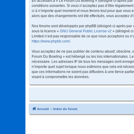
En accédant à « Le Forum Du Bowling » (désigné ci-après par «
conditions suivantes. Si vous n’acceptez pas d’être légalement
ci à n’importe quel moment et nous ferons tout pour que vous en
alors que des changements ont été effectués, vous acceptez d’
Nos forums sont développés par phpBB (désigné ci-après par « i
sous la licence «
GNU General Public License v2
» (désigné ci
Limited n’est pas responsable de ce que nous acceptons ou n’
https://www.phpbb.com/
.
Vous acceptez de ne pas publier de contenu abusif, obscène, vu
Forum Du Bowling » est hébergé ou les lois internationales. Le
nécessaire. Les adresses IP de tous les messages sont enregis
n’importe quel sujet lorsque nous estimons que cela est néces
que ces informations ne soient pas diffusées à une tierce par
visant à compromettre les données.
Accueil
Index du forum